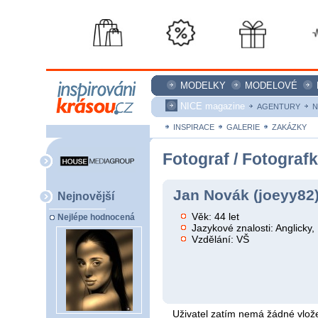
MODELKY
MODELOVÉ
NICE magazine
AGENTURY
N
INSPIRACE
GALERIE
ZAKÁZKY
Fotograf / Fotograf
Jan Novák (joeyy82
Nejnovější
Věk: 44 let
Nejlépe hodnocená
Jazykové znalosti: Anglicky
Vzdělání: VŠ
Uživatel zatím nemá žádné vlože