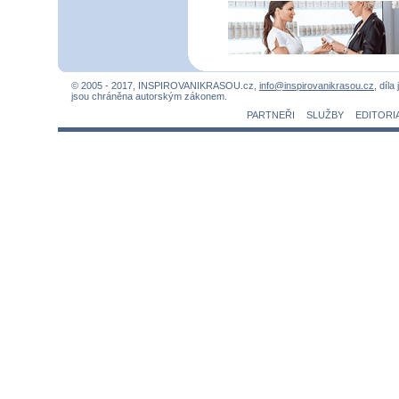
© 2005 - 2017, INSPIROVANIKRASOU.cz,
info@inspirovanikrasou.cz
, díla
jsou chráněna autorským zákonem.
PARTNEŘI
SLUŽBY
EDITORI