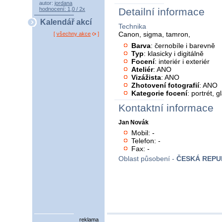
autor:
jordana
hodnocení: 1,0 / 2x
Detailní informace
Kalendář akcí
Technika
Canon, sigma, tamron,
[
všechny akce
]
Barva
: černobíle i barevně
Typ
: klasicky i digitálně
Focení
: interiér i exteriér
Ateliér
: ANO
Vizážista
: ANO
Zhotovení fotografií
: ANO
Kategorie focení
: portrét, 
Kontaktní informace
Jan Novák
Mobil: -
Telefon: -
Fax: -
Oblast působení -
ČESKÁ REPU
reklama