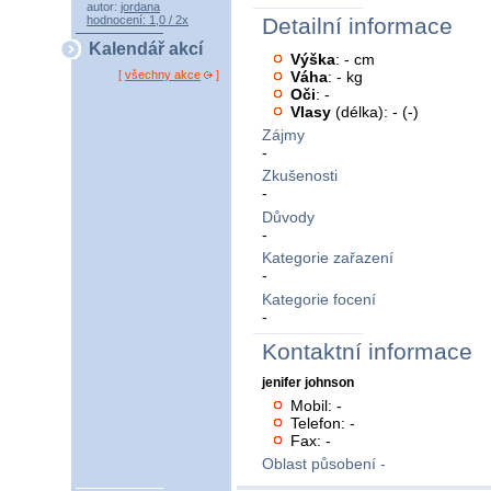
autor:
jordana
hodnocení: 1,0 / 2x
Detailní informace
Kalendář akcí
Výška
: - cm
Váha
: - kg
[
všechny akce
]
Oči
: -
Vlasy
(délka): - (-)
Zájmy
-
Zkušenosti
-
Důvody
-
Kategorie zařazení
-
Kategorie focení
-
Kontaktní informace
jenifer johnson
Mobil: -
Telefon: -
Fax: -
Oblast působení -