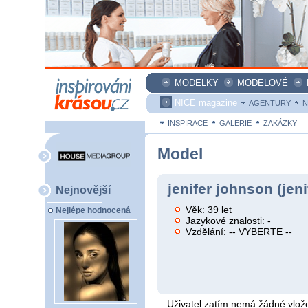
MODELKY
MODELOVÉ
NICE magazine
AGENTURY
N
INSPIRACE
GALERIE
ZAKÁZKY
Model
jenifer johnson (jeni
Nejnovější
Věk: 39 let
Nejlépe hodnocená
Jazykové znalosti: -
Vzdělání: -- VYBERTE --
Uživatel zatím nemá žádné vlože