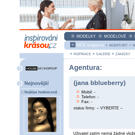
MODELKY
MODELOVÉ
NICE magazine
AGENTURY
N
INSPIRACE
GALERIE
ZAKÁZKY
Agentura:
(jana bblueberry)
Nejnovější
Mobil: -
Nejlépe hodnocená
Telefon: -
Fax: -
status firmy: -- VYBERTE --
Uživatel zatím nemá žádné vlože