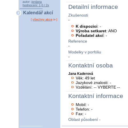
autor:
jordana
hodnocení: 1,0 / 2x
Detailní informace
Kalendář akcí
Zkušenosti
-
[
všechny akce
]
K dispozici
: -
Výroba setkaret
: ANO
Pořadatel akcí
: -
Reference
-
Modelky v porfóliu
-
Kontaktní osoba
Jana Kaderová
Věk: 49 let
Jazykové znalosti: -
Vzdělání: -- VYBERTE --
Kontaktní informace
Mobil: -
Telefon: -
Fax: -
Oblast působení -