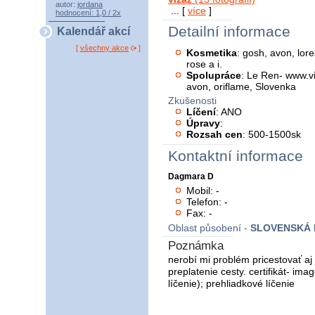
autor:
jordana
... [
více
]
hodnocení: 1,0 / 2x
Detailní informace
Kalendář akcí
[
všechny akce
]
Kosmetika
: gosh, avon, lor
rose a i.
Spolupráce
: Le Ren- www.v
avon, oriflame, Slovenka
Zkušenosti
Líčení
: ANO
Úpravy
:
Rozsah cen
: 500-1500sk
Kontaktní informace
Dagmara D
Mobil: -
Telefon: -
Fax: -
Oblast působení -
SLOVENSKÁ 
Poznámka
nerobí mi problém pricestovať aj
preplatenie cesty. certifikát- im
líčenie); prehliadkové líčenie