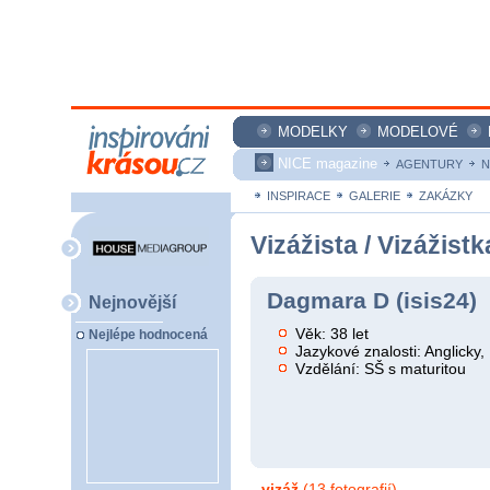
MODELKY
MODELOVÉ
NICE magazine
AGENTURY
N
INSPIRACE
GALERIE
ZAKÁZKY
Vizážista / Vizážistk
Dagmara D (isis24)
Nejnovější
Věk: 38 let
Nejlépe hodnocená
Jazykové znalosti: Anglicky
Vzdělání: SŠ s maturitou
vizáž
(13 fotografií)