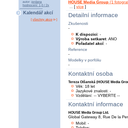
HOUSE Media Group
(1 fotograf
autor:
jordana
hodnocení: 1,0 / 2x
... [
více
]
Kalendář akcí
Detailní informace
[
všechny akce
]
Zkušenosti
-
K dispozici
: -
Výroba setkaret
: ANO
Pořadatel akcí
: -
Reference
-
Modelky v porfóliu
-
Kontaktní osoba
Tereza Olšanská (HOUSE Media Gro
Věk: 18 let
Jazykové znalosti: -
Vzdělání: -- VYBERTE --
Kontaktní informace
HOUSE Media Group Ltd.
Global Gateway 8, Rue De la Per
Mobil: -
Telefon: -