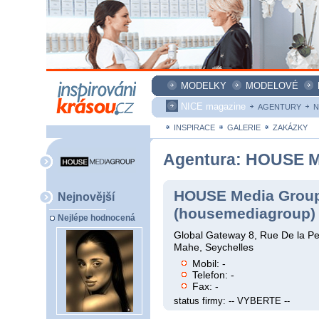
MODELKY
MODELOVÉ
NICE magazine
AGENTURY
N
INSPIRACE
GALERIE
ZAKÁZKY
Agentura: HOUSE M
HOUSE Media Group
Nejnovější
(housemediagroup)
Nejlépe hodnocená
Global Gateway 8, Rue De la Pe
Mahe, Seychelles
Mobil: -
Telefon: -
Fax: -
status firmy: -- VYBERTE --