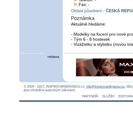
Fax: -
Oblast působení -
ČESKÁ REPU
Poznámka
Aktuálně hledáme:
- Modelky na focení pro nové pro
- Tým 6 - 8 hostesek
- Vizážistku a stylistku (novou tvá
reklama
© 2005 - 2017, INSPIROVANIKRASOU.cz,
info@inspirovanikrasou.cz
, díla
jsou chráněna autorským zákonem.
PARTNEŘI
SLUŽBY
EDITORI