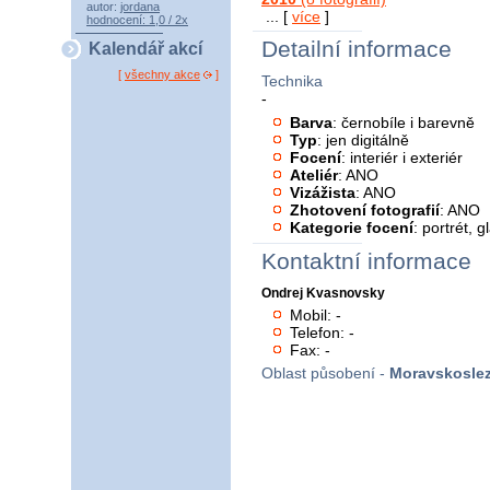
autor:
jordana
... [
více
]
hodnocení: 1,0 / 2x
Detailní informace
Kalendář akcí
[
všechny akce
]
Technika
-
Barva
: černobíle i barevně
Typ
: jen digitálně
Focení
: interiér i exteriér
Ateliér
: ANO
Vizážista
: ANO
Zhotovení fotografií
: ANO
Kategorie focení
: portrét, 
Kontaktní informace
Ondrej Kvasnovsky
Mobil: -
Telefon: -
Fax: -
Oblast působení -
Moravskoslez