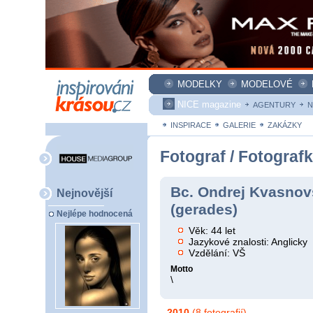
MODELKY
MODELOVÉ
NICE magazine
AGENTURY
N
INSPIRACE
GALERIE
ZAKÁZKY
Fotograf / Fotograf
Bc. Ondrej Kvasnov
Nejnovější
(gerades)
Nejlépe hodnocená
Věk: 44 let
Jazykové znalosti: Anglicky
Vzdělání: VŠ
Motto
\
2010
(8 fotografií)