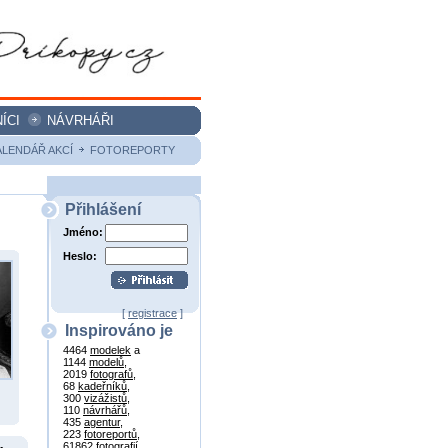
ÍCI
NÁVRHÁŘI
ALENDÁŘ AKCÍ
FOTOREPORTY
Přihlášení
Jméno:
Heslo:
[
registrace
]
Inspirováno je
4464
modelek
a
1144
modelů
,
2019
fotografů
,
68
kadeřníků
,
300
vizážistů
,
110
návrhářů
,
435
agentur
,
223
fotoreportů
,
61862
fotografií