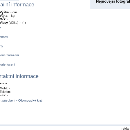
Nejnovější fotograf
ailní informace
Výška
: - cm
Váha
: - kg
Oči
: -
Vlasy
(délka): - (-)
y
nosti
dy
orie zařazení
orie focení
taktní informace
e sim
Mobil: -
Telefon: -
Fax: -
t působení -
Olomoucký kraj
rekla