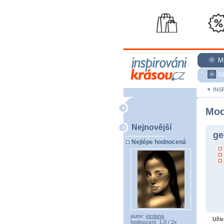
M
N
INS
Mod
Nejnovější
ge
Nejlépe hodnocená
autor:
jordana
Uživ
hodnocení: 1,0 / 2x