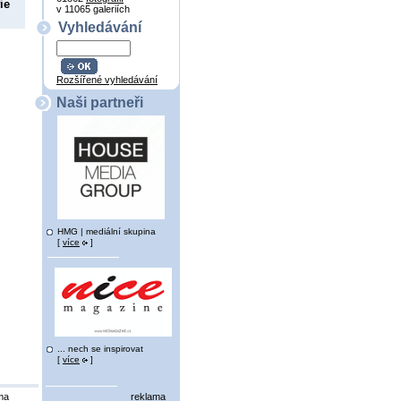
ie
v 11065 galeriích
Vyhledávání
Rozšířené vyhledávání
Naši partneři
HMG | mediální skupina
[
více
]
... nech se inspirovat
[
více
]
ma
reklama