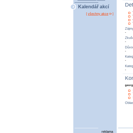
Det
Kalendář akcí
[
všechny akce
]
Zájm
-
Zkuše
-
Důvo
-
Kateg
-
Kateg
-
Kon
georg
Oblas
reklama