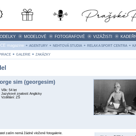
ODELKY
MODELOVÉ
FOTOGRAFOVÉ
VIZÁŽISTI
KADEŘN
ICE magazine
AGENTURY
NEHTOVÁ STUDIA
RELAX A SPORT CENTRA
K
PIRACE
GALERIE
ZAKÁZKY
el
orge sim (georgesim)
Věk: 54 let
Jazykové znalosti: Anglicky
Vzdělání: ZŠ
atel zatím nemá žádné vložené fotogalerie.