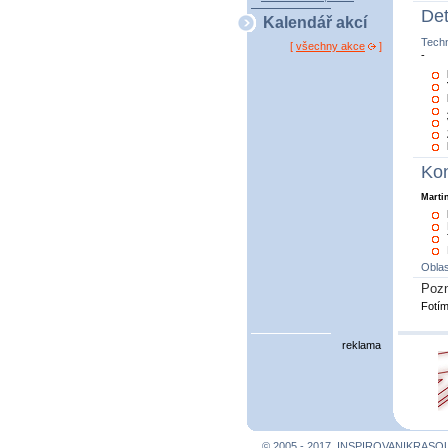
Det
Kalendář akcí
Tech
[
všechny akce
]
-
Kon
Marti
Oblas
Poz
Fotím
reklama
© 2005 - 2017, INSPIROVANIKRASO