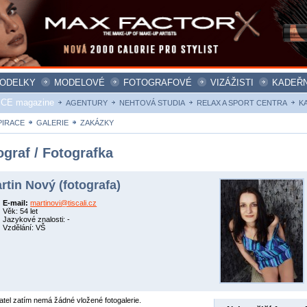
ODELKY
MODELOVÉ
FOTOGRAFOVÉ
VIZÁŽISTI
KADEŘN
ICE magazine
AGENTURY
NEHTOVÁ STUDIA
RELAX A SPORT CENTRA
K
PIRACE
GALERIE
ZAKÁZKY
ograf / Fotografka
rtin Nový (fotografa)
E-mail:
martinovi@tiscali.cz
Věk: 54 let
Jazykové znalosti: -
Vzdělání: VŠ
atel zatím nemá žádné vložené fotogalerie.