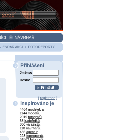
ÍCI
NÁVRHÁŘI
ALENDÁŘ AKCÍ
FOTOREPORTY
Přihlášení
Jméno:
Heslo:
[
registrace
]
Inspirováno je
4464
modelek
a
1144
modelů
,
2019
fotografů
,
68
kadeřníků
,
300
vizážistů
,
110
návrhářů
,
435
agentur
,
223
fotoreportů
,
61862
fotografií