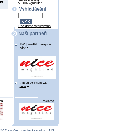
ie
v 11065 galeriích
Vyhledávání
Rozšířené vyhledávání
Naši partneři
HMG | mediální skupina
[
více
]
... nech se inspirovat
[
více
]
ma
reklama
PACT
, součástí mediální skupiny:
HMG