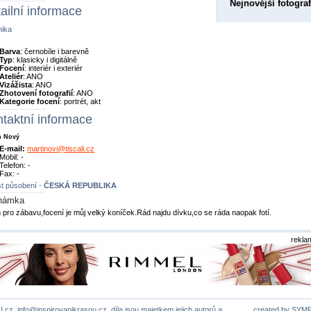
Nejnovější fotograf
ailní informace
nika
Barva
: černobíle i barevně
Typ
: klasicky i digitálně
Focení
: interiér i exteriér
Ateliér
: ANO
Vizážista
: ANO
Zhotovení fotografií
: ANO
Kategorie focení
: portrét, akt
taktní informace
n Nový
E-mail:
martinovi@tiscali.cz
Mobil: -
Telefon: -
Fax: -
t působení -
ČESKÁ REPUBLIKA
námka
 pro zábavu,focení je můj velký koníček.Rád najdu dívku,co se ráda naopak fotí.
rekla
U.cz,
info@inspirovanikrasou.cz
, díla jsou majetkem jejich autorů a
created by
SYM