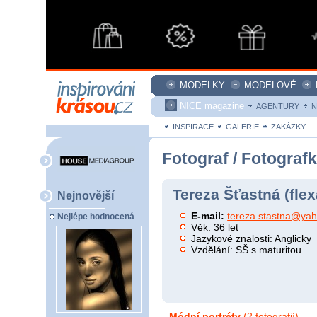
MODELKY
MODELOVÉ
NICE magazine
AGENTURY
N
INSPIRACE
GALERIE
ZAKÁZKY
Fotograf / Fotograf
Tereza Šťastná (flex
Nejnovější
E-mail:
tereza.stastna@yah
Nejlépe hodnocená
Věk: 36 let
Jazykové znalosti: Anglicky
Vzdělání: SŠ s maturitou
Módní portréty
(2 fotografií)