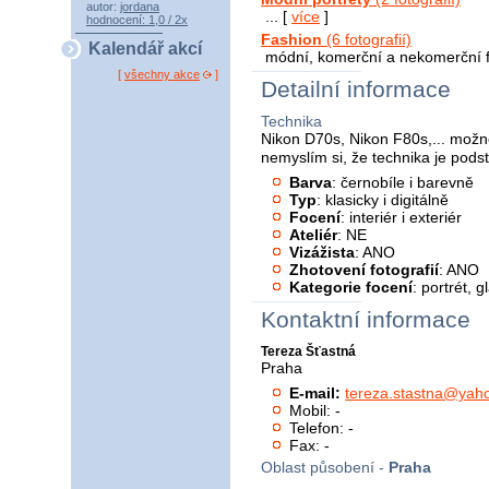
autor:
jordana
... [
více
]
hodnocení: 1,0 / 2x
Fashion
(6 fotografií)
Kalendář akcí
módní, komerční a nekomerční fo
[
všechny akce
]
Detailní informace
Technika
Nikon D70s, Nikon F80s,... možné
nemyslím si, že technika je pods
Barva
: černobíle i barevně
Typ
: klasicky i digitálně
Focení
: interiér i exteriér
Ateliér
: NE
Vizážista
: ANO
Zhotovení fotografií
: ANO
Kategorie focení
: portrét, 
Kontaktní informace
Tereza Šťastná
Praha
E-mail:
tereza.stastna@yah
Mobil: -
Telefon: -
Fax: -
Oblast působení -
Praha