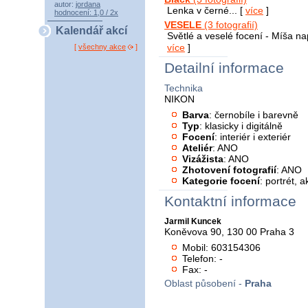
autor:
jordana
Lenka v černé... [
více
]
hodnocení: 1,0 / 2x
VESELE
(3 fotografií)
Kalendář akcí
Světlé a veselé focení - Míša na
více
]
[
všechny akce
]
Detailní informace
Technika
NIKON
Barva
: černobíle i barevně
Typ
: klasicky i digitálně
Focení
: interiér i exteriér
Ateliér
: ANO
Vizážista
: ANO
Zhotovení fotografií
: ANO
Kategorie focení
: portrét, a
Kontaktní informace
Jarmil Kuncek
Koněvova 90, 130 00 Praha 3
Mobil: 603154306
Telefon: -
Fax: -
Oblast působení -
Praha