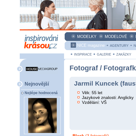
MODELKY
MODELOVÉ
NICE magazine
AGENTURY
N
INSPIRACE
GALERIE
ZAKÁZKY
Fotograf / Fotograf
Jarmil Kuncek (faus
Nejnovější
Věk: 55 let
Nejlépe hodnocená
Jazykové znalosti: Anglicky
Vzdělání: VŠ
Black
(3 fotografií)