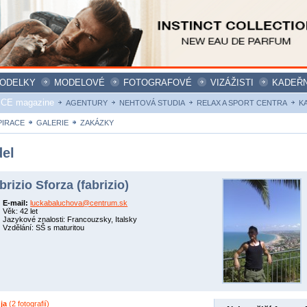
ODELKY
MODELOVÉ
FOTOGRAFOVÉ
VIZÁŽISTI
KADEŘN
ICE magazine
AGENTURY
NEHTOVÁ STUDIA
RELAX A SPORT CENTRA
K
PIRACE
GALERIE
ZAKÁZKY
el
brizio Sforza (fabrizio)
E-mail:
luckabaluchova@centrum.sk
Věk: 42 let
Jazykové znalosti: Francouzsky, Italsky
Vzdělání: SŠ s maturitou
 ja
(2 fotografií)