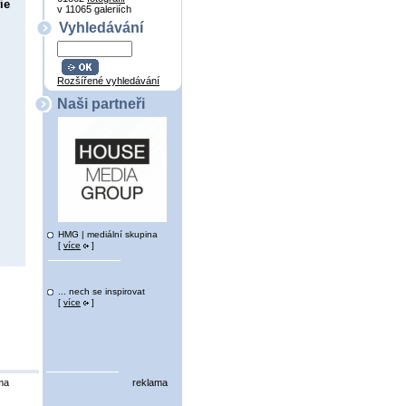
ie
v 11065 galeriích
Vyhledávání
Rozšířené vyhledávání
Naši partneři
HMG | mediální skupina
[
více
]
... nech se inspirovat
[
více
]
ma
reklama