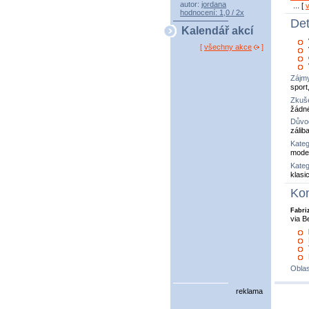
autor:
jordana
... [
hodnocení: 1,0 / 2x
Det
Kalendář akcí
[
všechny akce
]
Zájm
sport
Zkuše
žádn
Důvo
zálib
Kateg
model
Kateg
klasi
Kon
Fabri
via B
Oblas
reklama