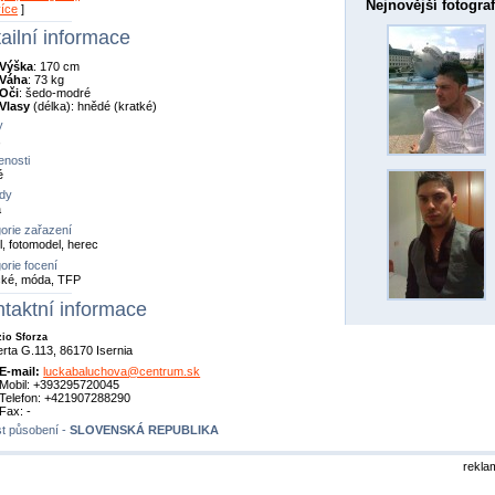
Nejnovější fotograf
více
]
ailní informace
Výška
: 170 cm
Váha
: 73 kg
Oči
: šedo-modré
Vlasy
(délka): hnědé (kratké)
y
,
nosti
é
dy
a
orie zařazení
, fotomodel, herec
orie focení
cké, móda, TFP
taktní informace
zio Sforza
erta G.113, 86170 Isernia
E-mail:
luckabaluchova@centrum.sk
Mobil: +393295720045
Telefon: +421907288290
Fax: -
t působení -
SLOVENSKÁ REPUBLIKA
rekla