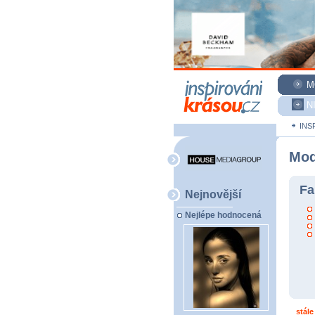
M
N
INS
Mod
Fa
Nejnovější
Nejlépe hodnocená
stále