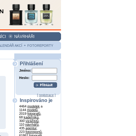
ÍCI
NÁVRHÁŘI
ALENDÁŘ AKCÍ
FOTOREPORTY
Přihlášení
Jméno:
Heslo:
[
registrace
]
Inspirováno je
4464
modelek
a
1144
modelů
,
2019
fotografů
,
68
kadeřníků
,
300
vizážistů
,
110
návrhářů
,
435
agentur
,
223
fotoreportů
,
61862
fotografií