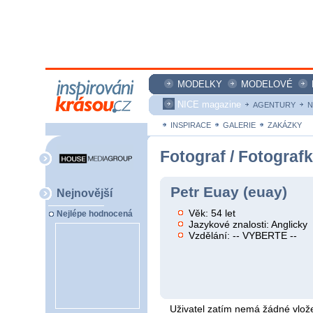
MODELKY
MODELOVÉ
NICE magazine
AGENTURY
N
INSPIRACE
GALERIE
ZAKÁZKY
Fotograf / Fotograf
Petr Euay (euay)
Nejnovější
Věk: 54 let
Nejlépe hodnocená
Jazykové znalosti: Anglicky
Vzdělání: -- VYBERTE --
Uživatel zatím nemá žádné vlože