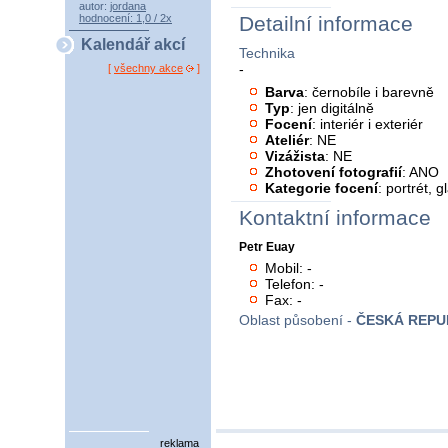
autor:
jordana
hodnocení: 1,0 / 2x
Detailní informace
Kalendář akcí
Technika
-
[
všechny akce
]
Barva
: černobíle i barevně
Typ
: jen digitálně
Focení
: interiér i exteriér
Ateliér
: NE
Vizážista
: NE
Zhotovení fotografií
: ANO
Kategorie focení
: portrét, 
Kontaktní informace
Petr Euay
Mobil: -
Telefon: -
Fax: -
Oblast působení -
ČESKÁ REPU
reklama