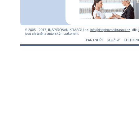
© 2005 - 2017, INSPIROVANIKRASOU.cz,
info@inspirovanikrasou.cz
, díla
jsou chráněna autorským zákonem.
PARTNEŘI
SLUŽBY
EDITORI