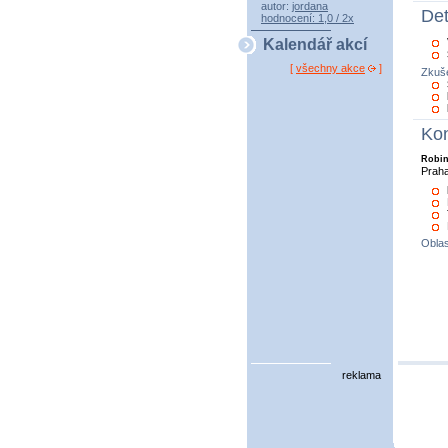
autor:
jordana
Det
hodnocení: 1,0 / 2x
Kalendář akcí
[
všechny akce
]
Zkuše
Kon
Robi
Prah
Oblas
reklama