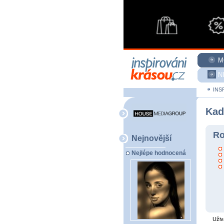
M
N
INS
Kad
Ro
Nejnovější
Nejlépe hodnocená
Uživ