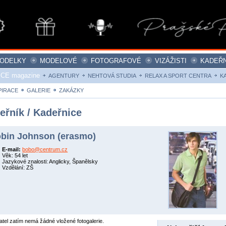
ODELKY
MODELOVÉ
FOTOGRAFOVÉ
VIZÁŽISTI
KADEŘN
ICE magazine
AGENTURY
NEHTOVÁ STUDIA
RELAX A SPORT CENTRA
K
PIRACE
GALERIE
ZAKÁZKY
eřník / Kadeřnice
bin Johnson (erasmo)
E-mail:
bobo@centrum.cz
Věk: 54 let
Jazykové znalosti: Anglicky, Španělsky
Vzdělání: ZŠ
atel zatím nemá žádné vložené fotogalerie.