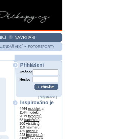
ÍCI
NÁVRHÁŘI
ALENDÁŘ AKCÍ
FOTOREPORTY
Přihlášení
Jméno:
Heslo:
[
registrace
]
Inspirováno je
4464
modelek
a
1144
modelů
,
2019
fotografů
,
68
kadeřníků
,
300
vizážistů
,
110
návrhářů
,
435
agentur
,
223
fotoreportů
,
61862
fotografií