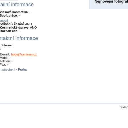
Nejnovější fotograf
ailní informace
Vlasová kosmetika
: -
Spolupráce
: -
nosti
Stříhání / česání
: ANO
Kosmetické úpravy
: ANO
Rozsah cen
: -
taktní informace
n Johnson
a
E-mail:
bobo@centrum.cz
Mobil: -
Telefon: -
Fax: -
t působení -
Praha
rekla