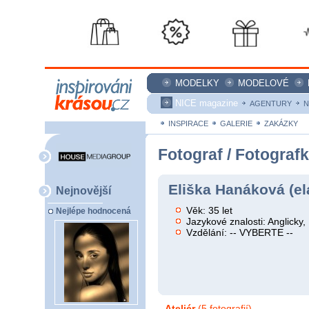
MODELKY
MODELOVÉ
NICE magazine
AGENTURY
N
INSPIRACE
GALERIE
ZAKÁZKY
Fotograf / Fotograf
Eliška Hanáková (el
Nejnovější
Věk: 35 let
Nejlépe hodnocená
Jazykové znalosti: Anglicky
Vzdělání: -- VYBERTE --
Ateliér
(5 fotografií)