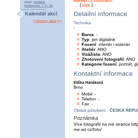
autor:
jordana
... [
více
]
hodnocení: 1,0 / 2x
Detailní informace
Kalendář akcí
[
všechny akce
]
Technika
-
Barva
: -
Typ
: jen digitálně
Focení
: interiér i exteriér
Ateliér
: ANO
Vizážista
: ANO
Zhotovení fotografií
: ANO
Kategorie focení
: portrét, 
Kontaktní informace
Eliška Hanáková
Brno
Mobil: -
Telefon: -
Fax: -
Oblast působení -
ČESKÁ REPU
Poznámka
Více fotografií na mé stránce http
me.wz.cz/foto/