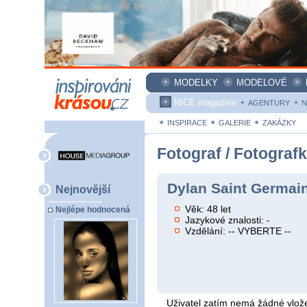
MODELKY
MODELOVÉ
NICE magazine
AGENTURY
N
INSPIRACE
GALERIE
ZAKÁZKY
Fotograf / Fotograf
Dylan Saint Germain
Nejnovější
Věk: 48 let
Nejlépe hodnocená
Jazykové znalosti: -
Vzdělání: -- VYBERTE --
Uživatel zatím nemá žádné vlože