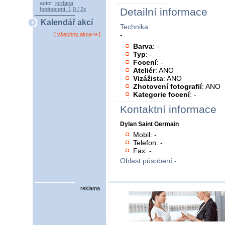
autor:
jordana
hodnocení: 1,0 / 2x
Detailní informace
Kalendář akcí
Technika
-
[
všechny akce
]
Barva
: -
Typ
: -
Focení
: -
Ateliér
: ANO
Vizážista
: ANO
Zhotovení fotografií
: ANO
Kategorie focení
: -
Kontaktní informace
Dylan Saint Germain
Mobil: -
Telefon: -
Fax: -
Oblast působení -
reklama