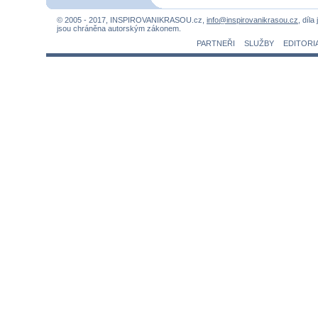
© 2005 - 2017, INSPIROVANIKRASOU.cz,
info@inspirovanikrasou.cz
, díla
jsou chráněna autorským zákonem.
PARTNEŘI
SLUŽBY
EDITORI