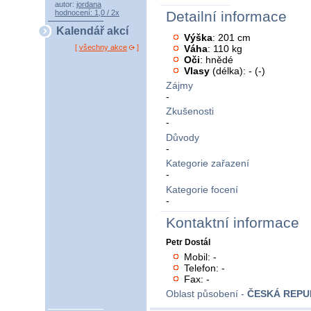
autor:
jordana
hodnocení: 1,0 / 2x
Detailní informace
Kalendář akcí
Výška
: 201 cm
Váha
: 110 kg
[
všechny akce
]
Oči
: hnědé
Vlasy
(délka): - (-)
Zájmy
-
Zkušenosti
-
Důvody
-
Kategorie zařazení
-
Kategorie focení
-
Kontaktní informace
Petr Dostál
Mobil: -
Telefon: -
Fax: -
Oblast působení -
ČESKÁ REPU