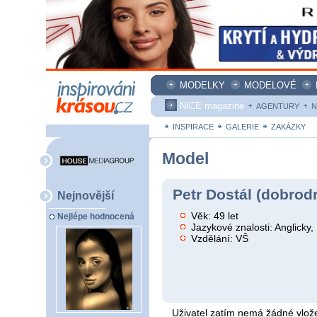
MODELKY
MODELOVÉ
NICE magazine
AGENTURY
N
INSPIRACE
GALERIE
ZAKÁZKY
Model
Petr Dostál (dobrod
Nejnovější
Věk: 49 let
Nejlépe hodnocená
Jazykové znalosti: Anglicky
Vzdělání: VŠ
Uživatel zatím nemá žádné vlože