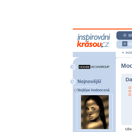
M
N
INS
Mod
Da
Nejnovější
Nejlépe hodnocená
Uživ