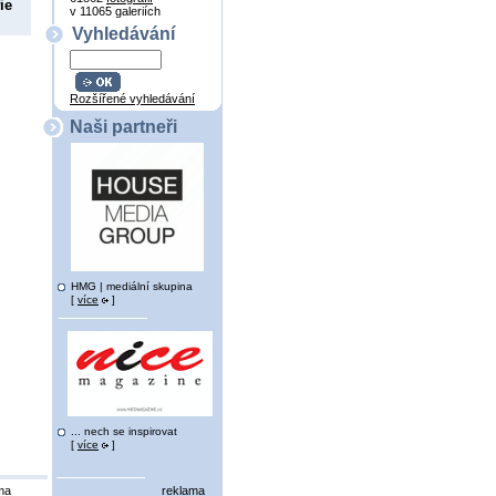
ie
v 11065 galeriích
Vyhledávání
Rozšířené vyhledávání
Naši partneři
HMG | mediální skupina
[
více
]
... nech se inspirovat
[
více
]
ma
reklama