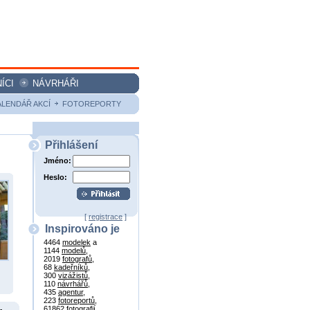
ÍCI
NÁVRHÁŘI
ALENDÁŘ AKCÍ
FOTOREPORTY
Přihlášení
Jméno:
Heslo:
[
registrace
]
Inspirováno je
4464
modelek
a
1144
modelů
,
2019
fotografů
,
68
kadeřníků
,
300
vizážistů
,
110
návrhářů
,
435
agentur
,
223
fotoreportů
,
61862
fotografií