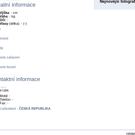
Nejnovější fotograf
ailní informace
Výška
: - cm
Váha
: - kg
Oči
: -
Vlasy
(délka): - (-)
y
nosti
dy
orie zařazení
orie focení
taktní informace
......
a Lipa
Mobil: -
Telefon: -
Fax: -
t působení -
ČESKÁ REPUBLIKA
rekla