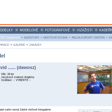
ODELKY
MODELOVÉ
FOTOGRAFOVÉ
VIZÁŽISTI
KADEŘN
ICE magazine
AGENTURY
NEHTOVÁ STUDIA
RELAX A SPORT CENTRA
K
PIRACE
GALERIE
ZAKÁZKY
el
vid ...... (dawosz)
Věk: 39 let
Jazykové znalosti: Anglicky
Vzdělání: -- VYBERTE --
atel zatím nemá žádné vložené fotogalerie.