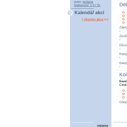
autor:
jordana
Det
hodnocení: 1,0 / 2x
Kalendář akcí
[
všechny akce
]
Zájm
-
Zkuše
-
Důvo
-
Kateg
-
Kateg
-
Kon
David 
Cesk
Oblas
reklama