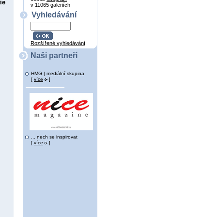
ie
v 11065 galeriích
Vyhledávání
Rozšířené vyhledávání
Naši partneři
HMG | mediální skupina
[
více
]
... nech se inspirovat
[
více
]