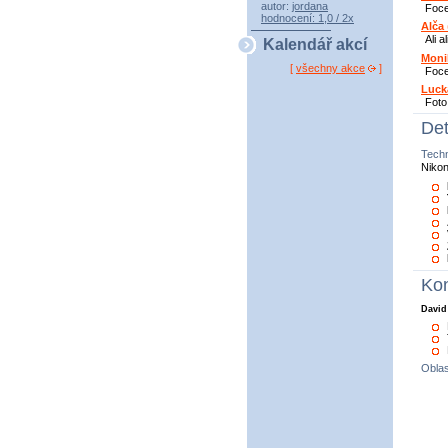
autor:
jordana
Foce
hodnocení: 1,0 / 2x
Alča
Ali a
Kalendář akcí
Moni
[
všechny akce
]
Foce
Luck
Foto
Det
Tech
Nikon
Kon
David
Oblas