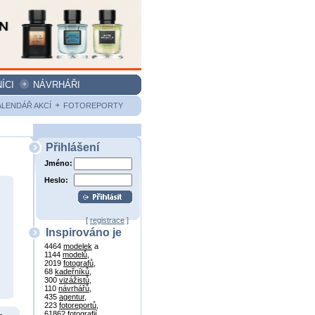
ÍCI
NÁVRHÁŘI
ALENDÁŘ AKCÍ
FOTOREPORTY
Přihlášení
Jméno:
Heslo:
[
registrace
]
Inspirováno je
4464
modelek
a
1144
modelů
,
2019
fotografů
,
68
kadeřníků
,
300
vizážistů
,
110
návrhářů
,
435
agentur
,
223
fotoreportů
,
61862
fotografií