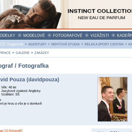
ODELKY
MODELOVÉ
FOTOGRAFOVÉ
VIZÁŽISTI
KADEŘN
ICE magazine
AGENTURY
NEHTOVÁ STUDIA
RELAX A SPORT CENTRA
K
PIRACE
GALERIE
ZAKÁZKY
ograf / Fotografka
vid Pouza (davidpouza)
Věk: 46 let
Jazykové znalosti: Anglicky
Vzdělání: SŠ
o
ní je hrou a vše je o domluvě
sa
(10 fotografií)