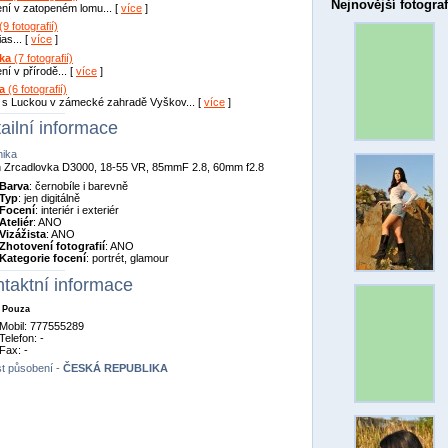
Nejnovější fotograf
ní v zatopeném lomu... [
více
]
(9 fotografií)
lias... [
více
]
ka
(7 fotografií)
ní v přírodě... [
více
]
a
(6 fotografií)
 s Luckou v zámecké zahradě Vyškov... [
více
]
ailní informace
nika
 Zrcadlovka D3000, 18-55 VR, 85mmF 2.8, 60mm f2.8
Barva
: černobíle i barevně
Typ
: jen digitálně
Focení
: interiér i exteriér
Ateliér
: ANO
Vizážista
: ANO
Zhotovení fotografií
: ANO
Kategorie focení
: portrét, glamour
taktní informace
 Pouza
Mobil: 777555289
Telefon: -
Fax: -
t působení -
ČESKÁ REPUBLIKA