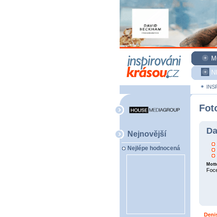
M
N
INS
Fot
Da
Nejnovější
Nejlépe hodnocená
Mott
Foce
Deni