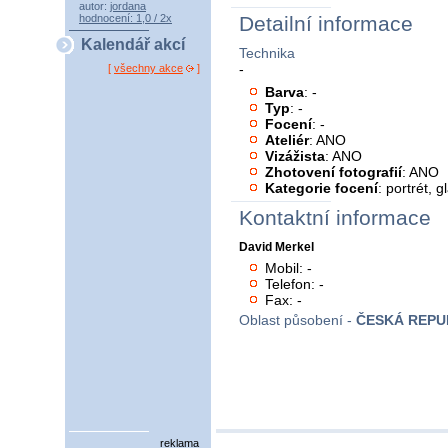
autor:
jordana
hodnocení: 1,0 / 2x
Detailní informace
Kalendář akcí
Technika
-
[
všechny akce
]
Barva
: -
Typ
: -
Focení
: -
Ateliér
: ANO
Vizážista
: ANO
Zhotovení fotografií
: ANO
Kategorie focení
: portrét, 
Kontaktní informace
David Merkel
Mobil: -
Telefon: -
Fax: -
Oblast působení -
ČESKÁ REPU
reklama