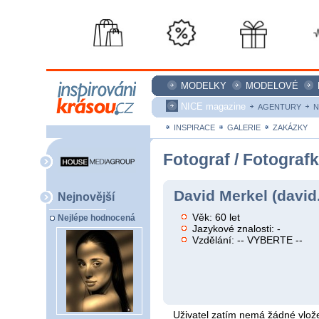
MODELKY
MODELOVÉ
NICE magazine
AGENTURY
N
INSPIRACE
GALERIE
ZAKÁZKY
Fotograf / Fotograf
David Merkel (david
Nejnovější
Věk: 60 let
Nejlépe hodnocená
Jazykové znalosti: -
Vzdělání: -- VYBERTE --
Uživatel zatím nemá žádné vlože