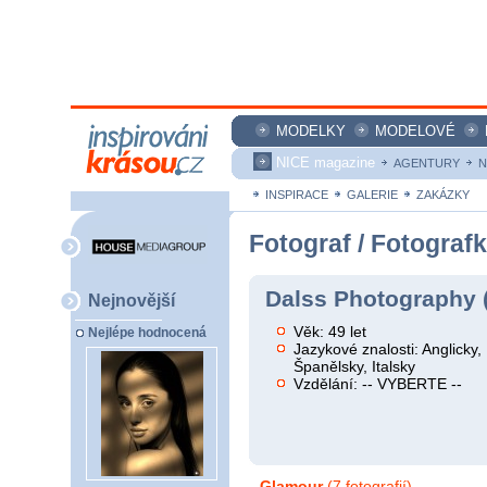
MODELKY
MODELOVÉ
NICE magazine
AGENTURY
N
INSPIRACE
GALERIE
ZAKÁZKY
Fotograf / Fotograf
Dalss Photography 
Nejnovější
Věk: 49 let
Nejlépe hodnocená
Jazykové znalosti: Anglicky
Španělsky, Italsky
Vzdělání: -- VYBERTE --
Glamour
(7 fotografií)