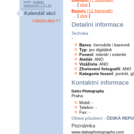
autor:
jordana
... [
více
]
hodnocení: 1,0 / 2x
Beauty
(12 fotografií)
Kalendář akcí
... [
více
]
[
všechny akce
]
Detailní informace
Technika
-
Barva
: černobíle i barevně
Typ
: jen digitálně
Focení
: interiér i exteriér
Ateliér
: ANO
Vizážista
: ANO
Zhotovení fotografií
: ANO
Kategorie focení
: portrét, 
Kontaktní informace
Dalss Photography
Praha
Mobil: -
Telefon: -
Fax: -
Oblast působení -
ČESKÁ REPU
Poznámka
www.dalssphotography.com