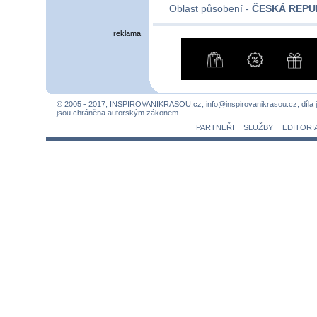
Oblast působení -
ČESKÁ REPU
reklama
© 2005 - 2017, INSPIROVANIKRASOU.cz,
info@inspirovanikrasou.cz
, díla
jsou chráněna autorským zákonem.
PARTNEŘI
SLUŽBY
EDITORI