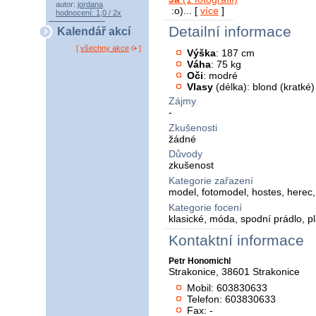
autor:
jordana
:o)... [
více
]
hodnocení: 1,0 / 2x
Detailní informace
Kalendář akcí
[
všechny akce
]
Výška
: 187 cm
Váha
: 75 kg
Oči
: modré
Vlasy
(délka): blond (kratké)
Zájmy
-
Zkušenosti
žádné
Důvody
zkušenost
Kategorie zařazení
model, fotomodel, hostes, herec
Kategorie focení
klasické, móda, spodní prádlo, p
Kontaktní informace
Petr Honomichl
Strakonice, 38601 Strakonice
Mobil: 603830633
Telefon: 603830633
Fax: -