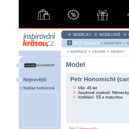
MODELKY
MODELOVÉ
NICE magazine
AGENTURY
N
INSPIRACE
GALERIE
ZAKÁZKY
Model
Petr Honomichl (ca
Nejnovější
Věk: 45 let
Nejlépe hodnocená
Jazykové znalosti: Německ
Vzdělání: SŠ s maturitou
Já
(1 fotografií)