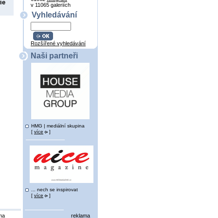
ie
v 11065 galeriích
Vyhledávání
Rozšířené vyhledávání
Naši partneři
HMG | mediální skupina
[
více
]
... nech se inspirovat
[
více
]
ma
reklama