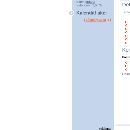
autor:
jordana
Det
hodnocení: 1,0 / 2x
Tech
Kalendář akcí
-
[
všechny akce
]
Kon
Ondra
Oblas
reklama