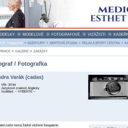
ODELKY
MODELOVÉ
FOTOGRAFOVÉ
VIZÁŽISTI
KADEŘN
ICE magazine
AGENTURY
NEHTOVÁ STUDIA
RELAX A SPORT CENTRA
K
PIRACE
GALERIE
ZAKÁZKY
ograf / Fotografka
dra Varák (cadas)
Věk: 30 let
Jazykové znalosti: Anglicky
Vzdělání: -- VYBERTE --
atel zatím nemá žádné vložené fotogalerie.