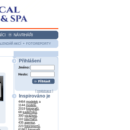
ÍCI
NÁVRHÁŘI
ALENDÁŘ AKCÍ
FOTOREPORTY
Přihlášení
Jméno:
Heslo:
[
registrace
]
Inspirováno je
4464
modelek
a
1144
modelů
,
2019
fotografů
,
68
kadeřníků
,
300
vizážistů
,
110
návrhářů
,
435
agentur
,
223
fotoreportů
,
61862
fotografií