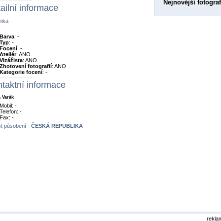
Nejnovější fotograf
ailní informace
nika
Barva
: -
Typ
: -
Focení
: -
Ateliér
: ANO
Vizážista
: ANO
Zhotovení fotografií
: ANO
Kategorie focení
: -
taktní informace
 Varák
Mobil: -
Telefon: -
Fax: -
t působení -
ČESKÁ REPUBLIKA
rekla