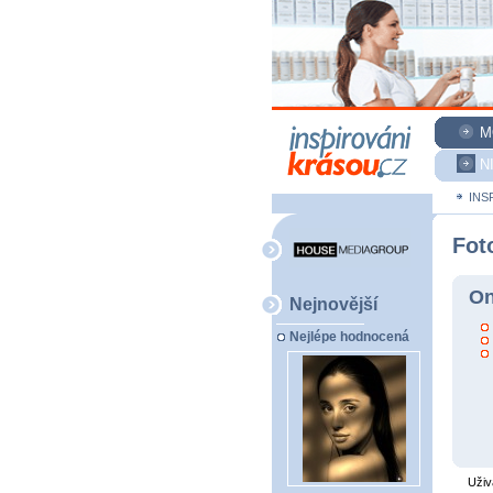
M
N
INS
Fot
On
Nejnovější
Nejlépe hodnocená
Uživ