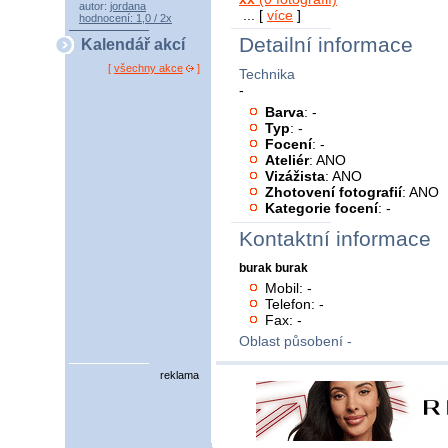
autor:
jordana
... [
více
]
hodnocení: 1,0 / 2x
Detailní informace
Kalendář akcí
[
všechny akce
]
Technika
-
Barva
: -
Typ
: -
Focení
: -
Ateliér
: ANO
Vizážista
: ANO
Zhotovení fotografií
: ANO
Kategorie focení
: -
Kontaktní informace
burak burak
Mobil: -
Telefon: -
Fax: -
Oblast působení -
reklama