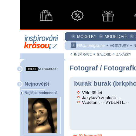
MODELKY
MODELOVÉ
NICE magazine
AGENTURY
N
INSPIRACE
GALERIE
ZAKÁZKY
Fotograf / Fotograf
burak burak (brkpho
Nejnovější
Věk: 39 let
Nejlépe hodnocená
Jazykové znalosti: -
Vzdělání: -- VYBERTE --
xx
(0 fotografií)