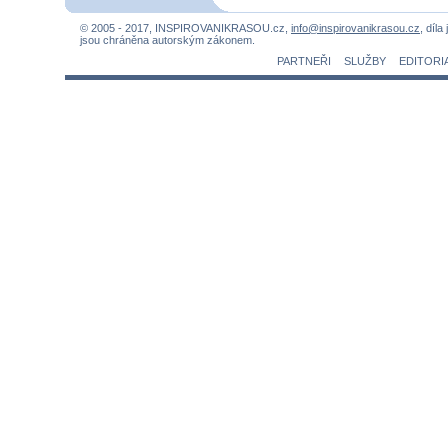
© 2005 - 2017, INSPIROVANIKRASOU.cz,
info@inspirovanikrasou.cz
, díla
jsou chráněna autorským zákonem.
PARTNEŘI
SLUŽBY
EDITORI