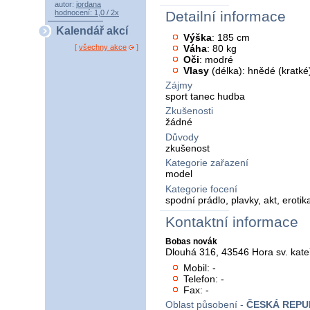
autor:
jordana
hodnocení: 1,0 / 2x
Detailní informace
Kalendář akcí
Výška
: 185 cm
Váha
: 80 kg
[
všechny akce
]
Oči
: modré
Vlasy
(délka): hnědé (kratké
Zájmy
sport tanec hudba
Zkušenosti
žádné
Důvody
zkušenost
Kategorie zařazení
model
Kategorie focení
spodní prádlo, plavky, akt, erotik
Kontaktní informace
Bobas novák
Dlouhá 316, 43546 Hora sv. kate
Mobil: -
Telefon: -
Fax: -
Oblast působení -
ČESKÁ REPU