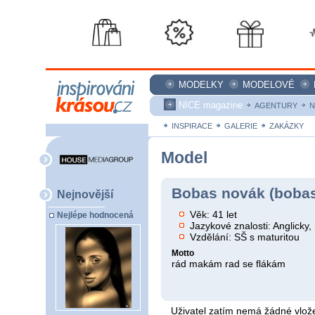
MODELKY
MODELOVÉ
NICE magazine
AGENTURY
N
INSPIRACE
GALERIE
ZAKÁZKY
Model
Bobas novák (boba
Nejnovější
Věk: 41 let
Nejlépe hodnocená
Jazykové znalosti: Anglicky
Vzdělání: SŠ s maturitou
Motto
rád makám rad se flákám
Uživatel zatím nemá žádné vlože