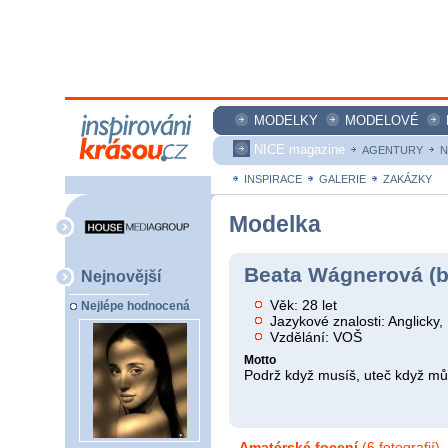
MODELKY
MODELOVÉ
NICE magazine
AGENTURY
N
INSPIRACE
GALERIE
ZAKÁZKY
Modelka
Beata Wágnerová (
Nejnovější
Věk: 28 let
Nejlépe hodnocená
Jazykové znalosti: Anglicky
Vzdělání: VOŠ
Motto
Podrž když musíš, uteč když m
Amatérské focení
(6 fotografií)