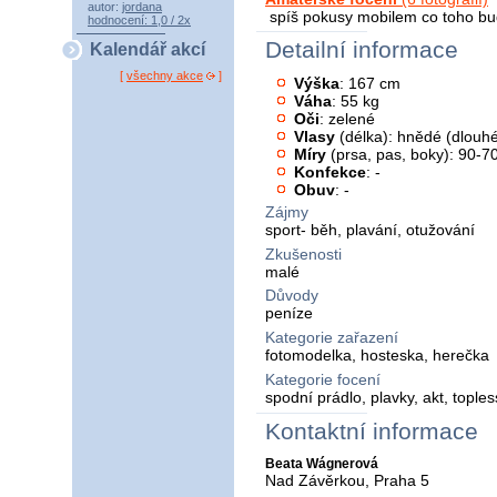
autor:
jordana
spíš pokusy mobilem co toho bud
hodnocení: 1,0 / 2x
Detailní informace
Kalendář akcí
[
všechny akce
]
Výška
: 167 cm
Váha
: 55 kg
Oči
: zelené
Vlasy
(délka): hnědé (dlouh
Míry
(prsa, pas, boky): 90-7
Konfekce
: -
Obuv
: -
Zájmy
sport- běh, plavání, otužování
Zkušenosti
malé
Důvody
peníze
Kategorie zařazení
fotomodelka, hosteska, herečka
Kategorie focení
spodní prádlo, plavky, akt, toples
Kontaktní informace
Beata Wágnerová
Nad Závěrkou, Praha 5