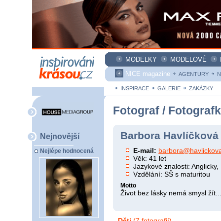
MODELKY
MODELOVÉ
NICE magazine
AGENTURY
N
INSPIRACE
GALERIE
ZAKÁZKY
Fotograf / Fotograf
Barbora Havlíčková
Nejnovější
E-mail:
barbora@havlickov
Nejlépe hodnocená
Věk: 41 let
Jazykové znalosti: Anglicky
Vzdělání: SŠ s maturitou
Motto
Život bez lásky nemá smysl žít..
Děti
(7 fotografií)