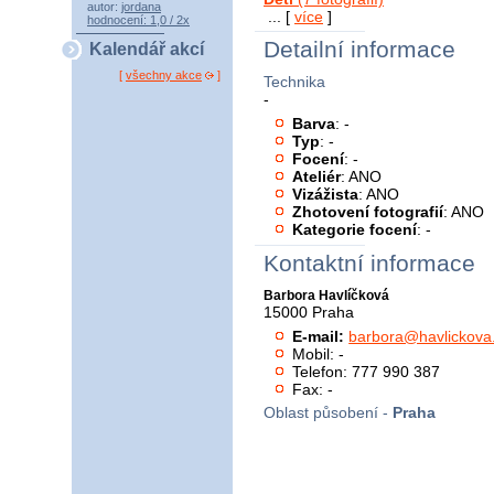
autor:
jordana
... [
více
]
hodnocení: 1,0 / 2x
Detailní informace
Kalendář akcí
[
všechny akce
]
Technika
-
Barva
: -
Typ
: -
Focení
: -
Ateliér
: ANO
Vizážista
: ANO
Zhotovení fotografií
: ANO
Kategorie focení
: -
Kontaktní informace
Barbora Havlíčková
15000 Praha
E-mail:
barbora@havlickova
Mobil: -
Telefon: 777 990 387
Fax: -
Oblast působení -
Praha