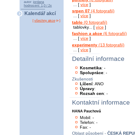
autor:
jordana
... [
více
]
hodnocení: 1,0 / 2x
srpen 07
(4 fotografií)
Kalendář akcí
... [
více
]
[
všechny akce
]
tablo
(0 fotografií)
tablovky... [
více
]
fashion a akce
(6 fotografií)
... [
více
]
experimenty
(13 fotografií)
... [
více
]
Detailní informace
Kosmetika
: -
Spolupráce
: -
Zkušenosti
Líčení
: ANO
Úpravy
:
Rozsah cen
: -
Kontaktní informace
HANA Pauchová
Mobil: -
Telefon: -
Fax: -
Oblast působení -
ČESKÁ REPU