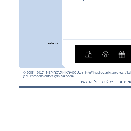
reklama
© 2005 - 2017, INSPIROVANIKRASOU.cz,
info@inspirovanikrasou.cz
, díla
jsou chráněna autorským zákonem.
PARTNEŘI
SLUŽBY
EDITORI