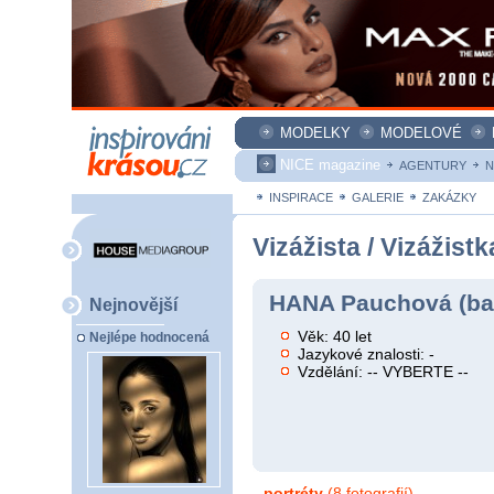
MODELKY
MODELOVÉ
NICE magazine
AGENTURY
N
INSPIRACE
GALERIE
ZAKÁZKY
Vizážista / Vizážistk
HANA Pauchová (ba
Nejnovější
Věk: 40 let
Nejlépe hodnocená
Jazykové znalosti: -
Vzdělání: -- VYBERTE --
portréty
(8 fotografií)