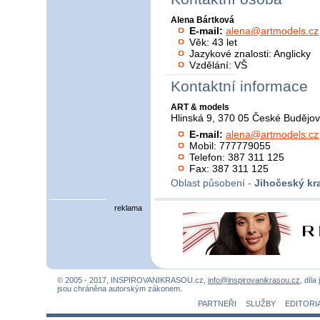
Alena Bártková
E-mail:
alena@artmodels.cz
Věk: 43 let
Jazykové znalosti: Anglicky
Vzdělání: VŠ
Kontaktní informace
ART & models
Hlinská 9, 370 05 České Budějov
E-mail:
alena@artmodels.cz
Mobil: 777779055
Telefon: 387 311 125
Fax: 387 311 125
Oblast působení -
Jihočeský kra
reklama
© 2005 - 2017, INSPIROVANIKRASOU.cz,
info@inspirovanikrasou.cz
, díla
jsou chráněna autorským zákonem.
PARTNEŘI
SLUŽBY
EDITORI