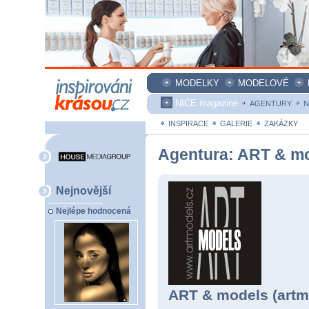
MODELKY
MODELOVÉ
NICE magazine
AGENTURY
N
INSPIRACE
GALERIE
ZAKÁZKY
Agentura: ART & m
Nejnovější
Nejlépe hodnocená
ART & models (artm