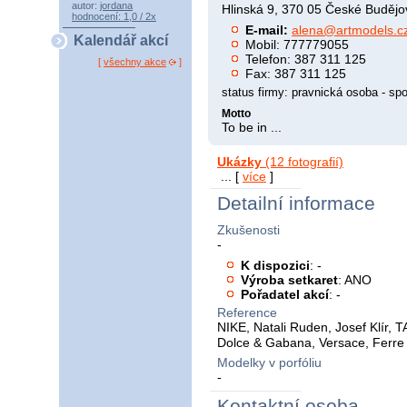
autor:
jordana
Hlinská 9, 370 05 České Budějo
hodnocení: 1,0 / 2x
E-mail:
alena@artmodels.c
Kalendář akcí
Mobil: 777779055
Telefon: 387 311 125
[
všechny akce
]
Fax: 387 311 125
status firmy: pravnická osoba - s
Motto
To be in ...
Ukázky
(12 fotografií)
... [
více
]
Detailní informace
Zkušenosti
-
K dispozici
: -
Výroba setkaret
: ANO
Pořadatel akcí
: -
Reference
NIKE, Natali Ruden, Josef Klír, 
Dolce & Gabana, Versace, Ferre
Modelky v porfóliu
-
Kontaktní osoba