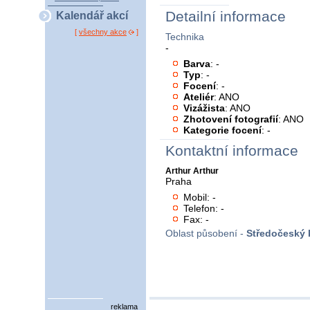
Detailní informace
Kalendář akcí
[
všechny akce
]
Technika
-
Barva
: -
Typ
: -
Focení
: -
Ateliér
: ANO
Vizážista
: ANO
Zhotovení fotografií
: ANO
Kategorie focení
: -
Kontaktní informace
Arthur Arthur
Praha
Mobil: -
Telefon: -
Fax: -
Oblast působení -
Středočeský 
reklama