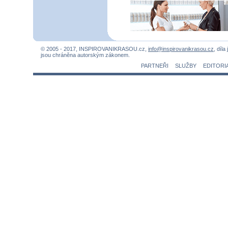
© 2005 - 2017, INSPIROVANIKRASOU.cz,
info@inspirovanikrasou.cz
, díla
jsou chráněna autorským zákonem.
PARTNEŘI
SLUŽBY
EDITORI