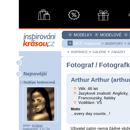
MODELKY
MODELOVÉ
NICE magazine
AGENTURY
N
INSPIRACE
GALERIE
ZAKÁZKY
Fotograf / Fotograf
Nejnovější
Arthur Arthur (arthu
Nejlépe hodnocená
Věk: 46 let
Jazykové znalosti: Anglicky
Francouzsky, Italsky
Vzdělání: VŠ
Motto
...every day counts...!
autor:
jordana
Uživatel zatím nemá žádné vlože
hodnocení: 1,0 / 2x