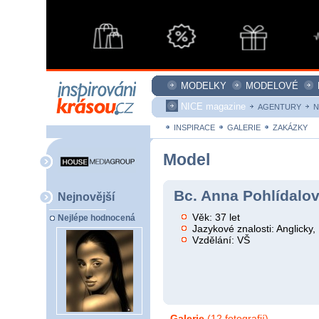
MODELKY
MODELOVÉ
NICE magazine
AGENTURY
N
INSPIRACE
GALERIE
ZAKÁZKY
Model
Bc. Anna Pohlídalov
Nejnovější
Věk: 37 let
Nejlépe hodnocená
Jazykové znalosti: Anglicky
Vzdělání: VŠ
Galerie
(12 fotografií)