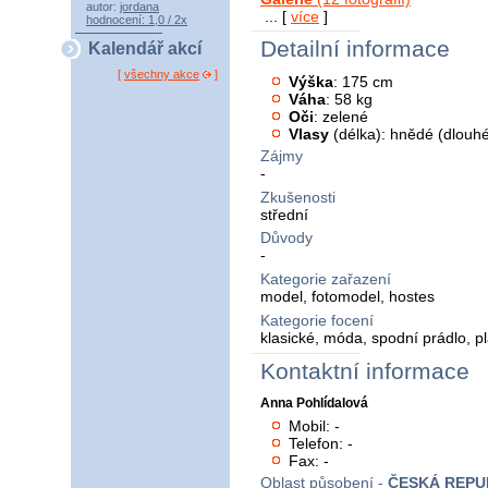
autor:
jordana
... [
více
]
hodnocení: 1,0 / 2x
Detailní informace
Kalendář akcí
[
všechny akce
]
Výška
: 175 cm
Váha
: 58 kg
Oči
: zelené
Vlasy
(délka): hnědé (dlouh
Zájmy
-
Zkušenosti
střední
Důvody
-
Kategorie zařazení
model, fotomodel, hostes
Kategorie focení
klasické, móda, spodní prádlo, p
Kontaktní informace
Anna Pohlídalová
Mobil: -
Telefon: -
Fax: -
Oblast působení -
ČESKÁ REPU