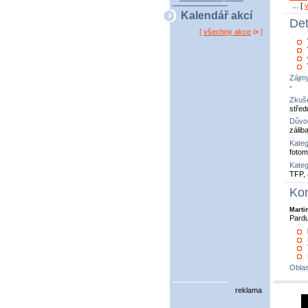
... [
Kalendář akcí
Det
[
všechny akce
]
Zájm
-
Zkuše
střed
Důvo
zálib
Kateg
fotom
Kateg
TFP, 
Kon
Marti
Pard
Oblas
reklama