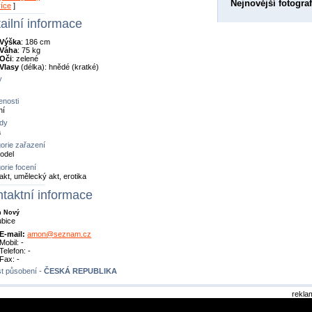
Nejnovější fotograf
více
]
ailní informace
Výška
: 186 cm
Váha
: 75 kg
Oči
: zelené
Vlasy
(délka): hnědé (kratké)
y
nosti
ní
dy
a
orie zařazení
odel
orie focení
akt, umělecký akt, erotika
taktní informace
n Nový
ubice
E-mail:
amon@seznam.cz
Mobil: -
Telefon: -
Fax: -
t působení -
ČESKÁ REPUBLIKA
rekla