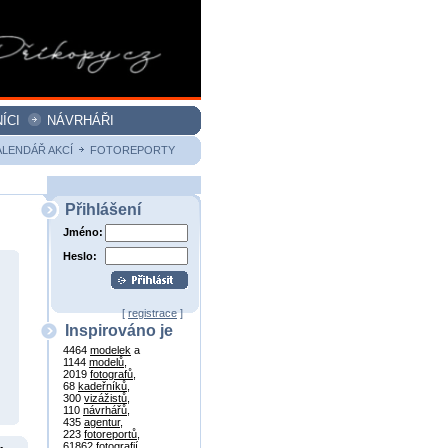
ÍCI
NÁVRHÁŘI
ALENDÁŘ AKCÍ
FOTOREPORTY
Přihlášení
Jméno:
Heslo:
[
registrace
]
Inspirováno je
4464
modelek
a
1144
modelů
,
2019
fotografů
,
68
kadeřníků
,
300
vizážistů
,
110
návrhářů
,
435
agentur
,
223
fotoreportů
,
61862
fotografií