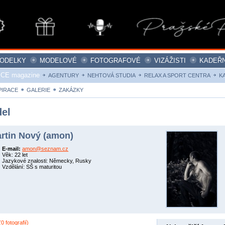
ODELKY
MODELOVÉ
FOTOGRAFOVÉ
VIZÁŽISTI
KADEŘN
ICE magazine
AGENTURY
NEHTOVÁ STUDIA
RELAX A SPORT CENTRA
K
PIRACE
GALERIE
ZAKÁZKY
el
rtin Nový (amon)
E-mail:
amon@seznam.cz
Věk: 22 let
Jazykové znalosti: Německy, Rusky
Vzdělání: SŠ s maturitou
0 fotografií)