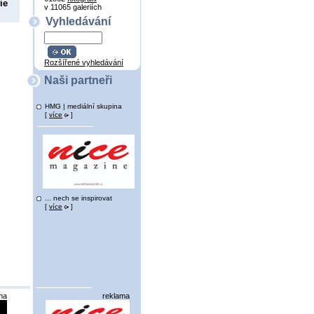
ie
v 11065 galeriích
Vyhledávání
Rozšířené vyhledávání
Naši partneři
HMG | mediální skupina
[
více
]
... nech se inspirovat
[
více
]
ma
reklama