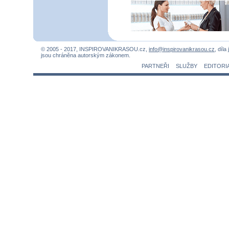
© 2005 - 2017, INSPIROVANIKRASOU.cz,
info@inspirovanikrasou.cz
, díla
jsou chráněna autorským zákonem.
PARTNEŘI
SLUŽBY
EDITORI