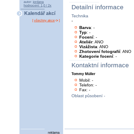
autor:
jordana
hodnocení: 1,0 / 2x
Detailní informace
Kalendář akcí
Technika
-
[
všechny akce
]
Barva
: -
Typ
: -
Focení
: -
Ateliér
: ANO
Vizážista
: ANO
Zhotovení fotografií
: ANO
Kategorie focení
: -
Kontaktní informace
Tommy Müller
Mobil: -
Telefon: -
Fax: -
Oblast působení -
reklama