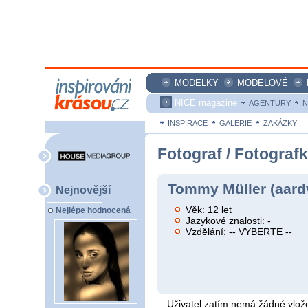
MODELKY
MODELOVÉ
NICE magazine
AGENTURY
N
INSPIRACE
GALERIE
ZAKÁZKY
Fotograf / Fotograf
Tommy Müller (aard
Nejnovější
Věk: 12 let
Nejlépe hodnocená
Jazykové znalosti: -
Vzdělání: -- VYBERTE --
Uživatel zatím nemá žádné vlože