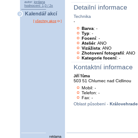
autor:
jordana
hodnocení: 1,0 / 2x
Detailní informace
Kalendář akcí
Technika
-
[
všechny akce
]
Barva
: -
Typ
: -
Focení
: -
Ateliér
: ANO
Vizážista
: ANO
Zhotovení fotografií
: ANO
Kategorie focení
: -
Kontaktní informace
Jiří Tůma
503 51 Chlumec nad Cidlinou
Mobil: -
Telefon: -
Fax: -
Oblast působení -
Královehrade
reklama