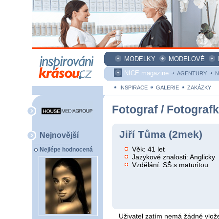
MODELKY
MODELOVÉ
NICE magazine
AGENTURY
N
INSPIRACE
GALERIE
ZAKÁZKY
Fotograf / Fotograf
Jiří Tůma (2mek)
Nejnovější
Věk: 41 let
Nejlépe hodnocená
Jazykové znalosti: Anglicky
Vzdělání: SŠ s maturitou
Uživatel zatím nemá žádné vlože