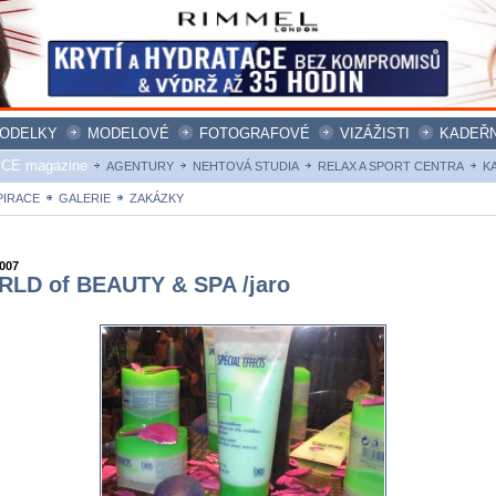
ODELKY
MODELOVÉ
FOTOGRAFOVÉ
VIZÁŽISTI
KADEŘN
ICE magazine
AGENTURY
NEHTOVÁ STUDIA
RELAX A SPORT CENTRA
K
PIRACE
GALERIE
ZAKÁZKY
2007
LD of BEAUTY & SPA /jaro