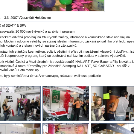
. - 3.3. 2007 Výstaviště Holešovice
of BEATY & SPA
avovatelů, 20 000 návštěvníků a atraktivní program
tickém odvětví probíhají na trhu rychlé změny, informace a komunikace stále nabívají na
. Moderní odborné veletrhy se stávají ideálním fórem pro získání aktuálního přehledu, upe
cích kontaktů a získání nových partnerů a zákazníků.
ystavních stánků s kosmetikou, solárii, pěstícími přístroji, masážemi, vlasovými doplňky... js
idět i doprovodný program, který se odehrával na hlavním podiu a v salonku výstaviště.
o k vidění: Česká a Mezinárodní mistrovská soutěž NAIL ART, Pavel Bauer a Filip Novák a L
mandlová & team: "Proměny pro 24hodin", Stamping NAIL ART, SO.CAP.STAR - soutěž v
ování vlasů, Foto make-up....
ku byly semináře na téma: Aromaterapie, relaxace, wellness, podiatrie