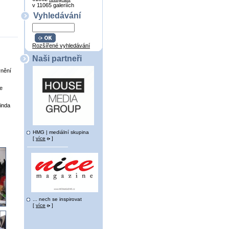
v 11065 galeriích
Vyhledávání
Rozšířené vyhledávání
Naši partneři
vnění
te
inda
HMG | mediální skupina
[
více
]
... nech se inspirovat
[
více
]