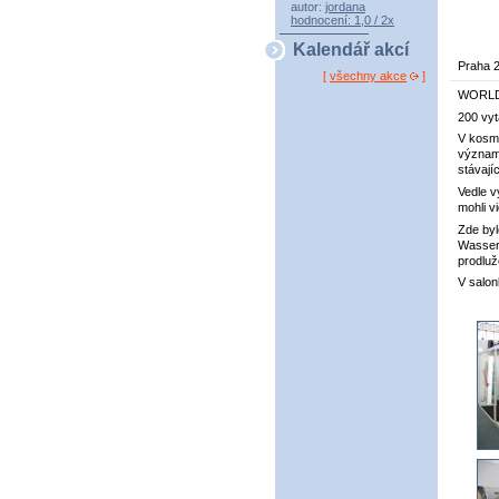
autor:
jordana
hodnocení: 1,0 / 2x
Kalendář akcí
Praha 2
[
všechny akce
]
WORLD 
200 vyt
V kosme
významu
stávají
Vedle v
mohli v
Zde byl
Wasser
prodluž
V salon