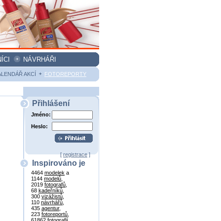
ÍCI
NÁVRHÁŘI
ALENDÁŘ AKCÍ
FOTOREPORTY
Přihlášení
Jméno:
Heslo:
[
registrace
]
Inspirováno je
4464
modelek
a
1144
modelů
,
2019
fotografů
,
68
kadeřníků
,
300
vizážistů
,
110
návrhářů
,
435
agentur
,
223
fotoreportů
,
61862
fotografií