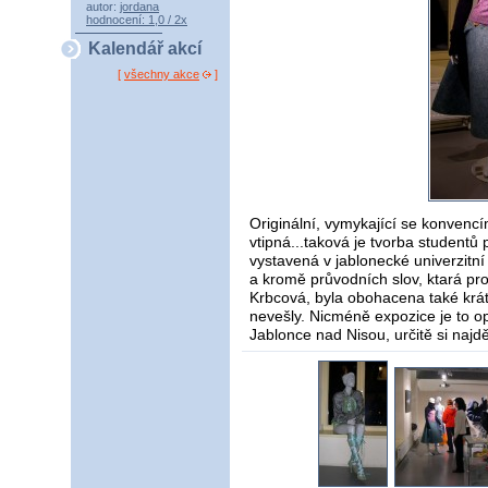
autor:
jordana
hodnocení: 1,0 / 2x
Kalendář akcí
[
všechny akce
]
Originální, vymykající se konvencí
vtipná...taková je tvorba studentů
vystavená v jablonecké univerzitní 
a kromě průvodních slov, ktará pr
Krbcová, byla obohacena také krát
nevešly. Nicméně expozice je to op
Jablonce nad Nisou, určitě si najdě