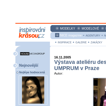
MODELKY
MODELOVÉ
NICE magazine
AGENTURY
N
INSPIRACE
GALERIE
ZAKÁZKY
16.11.2005
Výstava ateliéru de
Nejnovější
UMPRUM v Praze
Nejlépe hodnocená
Autor: