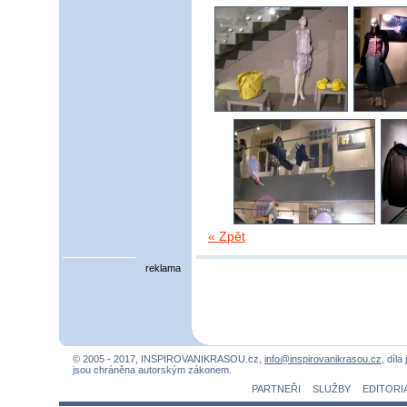
« Zpět
reklama
© 2005 - 2017, INSPIROVANIKRASOU.cz,
info@inspirovanikrasou.cz
, díla
jsou chráněna autorským zákonem.
PARTNEŘI
SLUŽBY
EDITORI