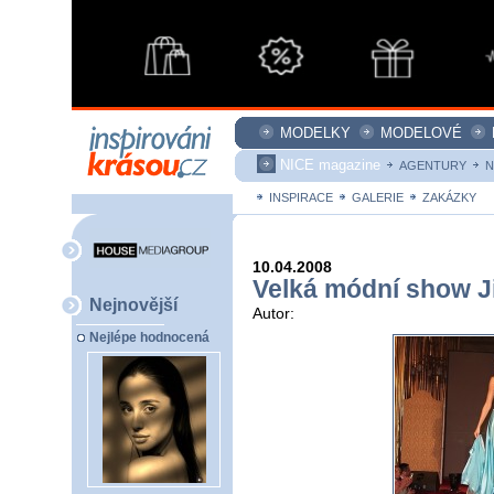
MODELKY
MODELOVÉ
NICE magazine
AGENTURY
N
INSPIRACE
GALERIE
ZAKÁZKY
10.04.2008
Velká módní show J
Nejnovější
Autor:
Nejlépe hodnocená