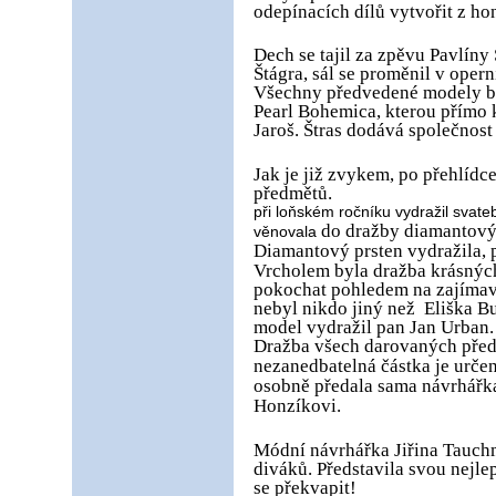
odepínacích dílů vytvořit z h
Dech se tajil za zpěvu Pavlíny 
Štágra, sál se proměnil v opern
Všechny předvedené modely by
Pearl Bohemica, kterou přímo
Jaroš. Štras dodává společnost
Jak je již zvykem, po přehlíd
předmětů.
při loňském ročníku vydražil svateb
do dražby diamantový
věnovala
Diamantový prsten vydražila, 
Vrcholem byla dražba krásných
pokochat pohledem na zajímav
nebyl nikdo jiný než
Eliška B
model vydražil pan Jan Urban.
Dražba všech darovaných pře
nezanedbatelná částka je urče
osobně předala sama návrhář
Honzíkovi.
Módní návrhářka Jiřina Tauch
diváků. Představila svou nejle
se překvapit!