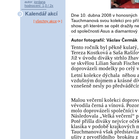
autor:
jordana
hodnocení: 1,0 / 2x
Kalendář akcí
Dne 10. dubna 2008 v honosných p
Tauchmanová svou kolekci pro příšt
[
všechny akce
]
show, při kterém se opět dražily ne
od společnosti Asus a diamantový 
Autor fotografií: Václav Čermák
Tento ročník byl pěkně kulatý
Tereza Kostková a Saša Rašilo
Již v úvodu diváky strhlo žhav
se skvělou Lilian Sarah Fische
doprovázeli modelky po celý v
Letní kolekce dýchala
něhou a
vzdušným dojmem a krásné dív
vznešeně nesly po předváděcí
Malou večerní kolekci doprovo
vévodila černá a vínová. Pozo
molo doprovázeli společníci v
Následovala „Velká večerní“ pl
Poté přišla diváky nejvíce oč
klasika v podobě krajkových m
Tauchmanová však představila
ušity z prvotřídního
brokátu z