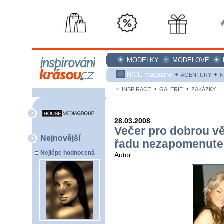
MODELKY
MODELOVÉ
NICE magazine
AGENTURY
N
INSPIRACE
GALERIE
ZAKÁZKY
28.03.2008
Večer pro dobrou vě
Nejnovější
řadu nezapomenutel
Nejlépe hodnocená
Autor: