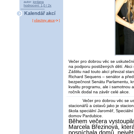
autor:
jordana
hodnocení: 1,0 / 2x
Kalendář akcí
[
všechny akce
]
Večer pro dobrou věc se uskutečni
na podporu postižených dětí. Akci
Záštitu nad touto akcí převzal sta
Richard Sequens – senátor a před
bezpečnost Senátu Parlamentu, kra
kvalitu programu, ale i samotnou ak
ročník dodal na závěr celé akce.
Večer pro dobrou věc se us
stacionářů a ústavů jako je staci
škola speciální Jaroměř, Speciáln
domov Pardubice.
Během večera vystoupila
Marcela Březinová, kter
pospíchala domů, největ