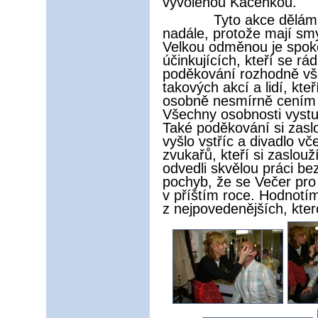
vyvolenou Kačenkou.
Tyto akce dělám v
nadále, protože mají smys
Velkou odměnou je spok
účinkujících, kteří se rá
poděkování rozhodně vš
takových akcí a lidí, kte
osobně nesmírně cením a
Všechny osobnosti vystu
Také poděkování si zasl
vyšlo vstříc a divadlo vč
zvukařů, kteří si zaslouž
odvedli skvělou práci be
pochyb, že se Večer pro
v příštím roce. Hodnotím
z nejpovedenějších, kte