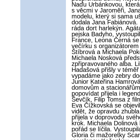
Naďu Urbánkovou, která 
s věcmi v Jaroměři, Jan
modelu, který si sama u
dodala Jana Fabiánová. 
ráda dort harlekýn. Agá
pejska Badyho, vystoupi
France, Leona Černá se
večírku s organizátore
Štíbrová a Michaela Poko
Michaela Nosková předst
zpřipravovaného alba. Li
Hadašová přišly v téměř
vypadáme jako zebry dod
Junior Kateřina Hamrov
domovům a stacionářům 
popovídat přijela i lege
Ševčík, Filip Tomsa z f
Eva Čížkovská se objevi
vidět, že opravdu zhubl
přijela v doprovodu svéh
krok. Michaela Dolinová 
pořád se líčila. Vystoupil
Gloria či mažoretky Scar