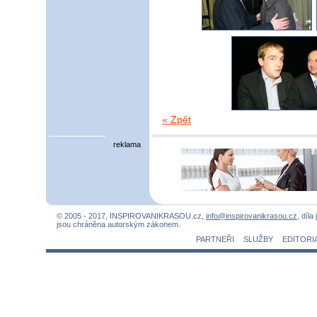
« Zpět
reklama
© 2005 - 2017, INSPIROVANIKRASOU.cz,
info@inspirovanikrasou.cz
, díla
jsou chráněna autorským zákonem.
PARTNEŘI
SLUŽBY
EDITORI