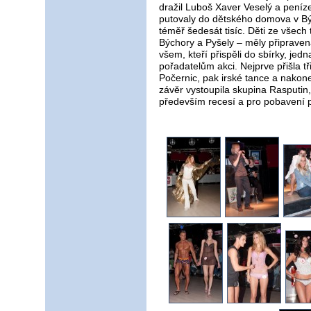
dražil Luboš Xaver Veselý a peníze
putovaly do dětského domova v Bý
téměř šedesát tisíc. Děti ze všech
Býchory a Pyšely – měly připrave
všem, kteří přispěli do sbírky, jed
pořadatelům akci. Nejprve přišla 
Počernic, pak irské tance a nakon
závěr vystoupila skupina Rasputin,
především recesí a pro pobavení p