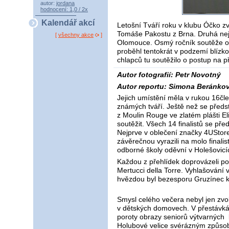
autor:
jordana
hodnocení: 1,0 / 2x
Kalendář akcí
Letošní Tváří roku v klubu Óčko zv
Tomáše Pakostu z Brna. Druhá nej
[
všechny akce
]
Olomouce. Osmý ročník soutěže o ne
proběhl tentokrát v podzemí blíz
chlapců tu soutěžilo o postup na p
Autor fotografií: Petr Novotný
Autor reportu: Simona Beránko
Jejich umístění měla v rukou 16čl
známých tváří. Ještě než se předst
z Moulin Rouge ve zlatém plášti E
soutěžit. Všech 14 finalistů se př
Nejprve v oblečení značky 4UStore
závěrečnou vyrazili na molo finali
odborné školy oděvní v Holešovicí
Každou z přehlídek doprovázeli p
Mertucci della Torre. Vyhlašování 
hvězdou byl bezesporu Gruzínec ki
Smysl celého večera nebyl jen zvo
v dětských domovech. V přestávkác
poroty obrazy seniorů výtvarných 
Holubové velice svérázným způsobe