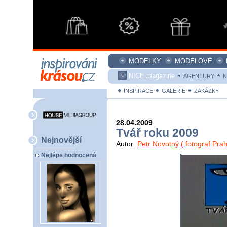
MODELKY
MODELOVÉ
NICE magazine
AGENTURY
N
INSPIRACE
GALERIE
ZAKÁZKY
28.04.2009
Tvář roku 2009
Nejnovější
Autor:
Petr Novotný ( fotograf Prah
Nejlépe hodnocená