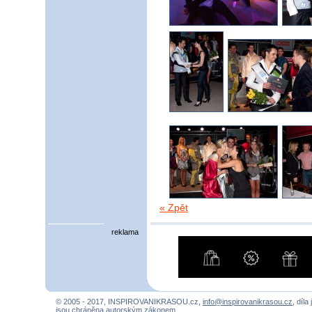
« Zpět
reklama
© 2005 - 2017, INSPIROVANIKRASOU.cz,
info@inspirovanikrasou.cz
, díla
jsou chráněna autorským zákonem.