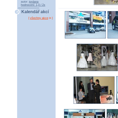
autor:
jordana
hodnocení: 1,0 / 2x
Kalendář akcí
[
všechny akce
]