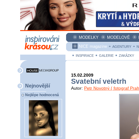
MODELKY
MODELOVÉ
NICE magazine
AGENTURY
N
INSPIRACE
GALERIE
ZAKÁZKY
15.02.2009
Svatební veletrh
Nejnovější
Autor:
Petr Novotný ( fotograf Prah
Nejlépe hodnocená