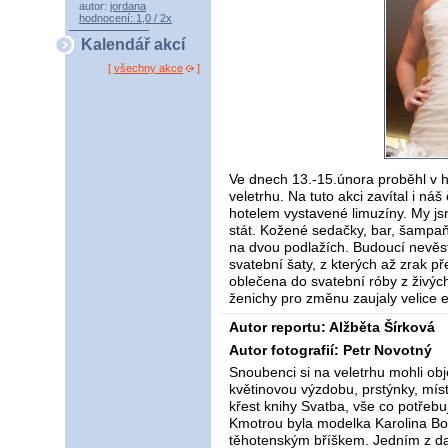
autor:
jordana
hodnocení: 1,0 / 2x
Kalendář akcí
[
všechny akce
]
Ve dnech 13.-15.února proběhl v ho
veletrhu. Na tuto akci zavítal i ná
hotelem vystavené limuzíny. My jsme
stát. Kožené sedačky, bar, šampaň
na dvou podlažích. Budoucí nevěst
svatební šaty, z kterých až zrak př
oblečena do svatební róby z živých 
ženichy pro změnu zaujaly velice e
Autor reportu: Alžběta Šírková
Autor fotografií: Petr Novotný
Snoubenci si na veletrhu mohli obje
květinovou výzdobu, prstýnky, míst
křest knihy Svatba, vše co potřeb
Kmotrou byla modelka Karolina Bo
těhotenským bříškem. Jedním z da