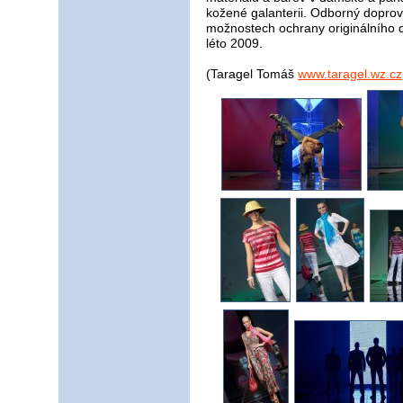
kožené galanterii. Odborný dopro
možnostech ochrany originálního 
léto 2009.
(Taragel Tomáš
www.taragel.wz.cz