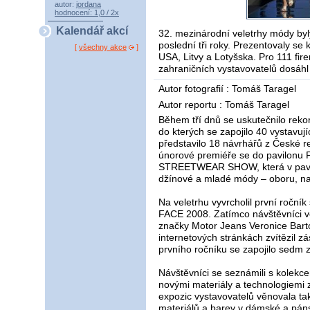
autor:
jordana
hodnocení: 1,0 / 2x
Kalendář akcí
32. mezinárodní veletrhy módy byl
poslední tři roky. Prezentovaly se
[
všechny akce
]
USA, Litvy a Lotyšska. Pro 111 fir
zahraničních vystavovatelů dosáhl
Autor fotografií : Tomáš Taragel
Autor reportu : Tomáš Taragel
Během tří dnů se uskutečnilo rek
do kterých se zapojilo 40 vystavuj
představilo 18 návrhářů z České r
únorové premiéře se do pavilonu
STREETWEAR SHOW, která v pavilo
džínové a mladé módy – oboru, na 
Na veletrhu vyvrcholil první roční
FACE 2008. Zatímco návštěvníci ve
značky Motor Jeans Veronice Barto
internetových stránkách zvítězil 
prvního ročníku se zapojilo sedm
Návštěvníci se seznámili s kolekce
novými materiály a technologiemi 
expozic vystavovatelů věnovala ta
materiálů a barev v dámské a páns