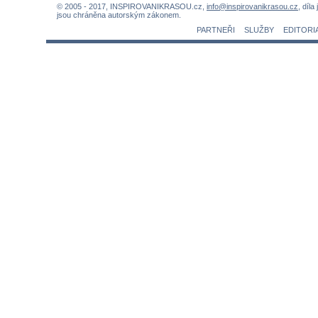
© 2005 - 2017, INSPIROVANIKRASOU.cz,
info@inspirovanikrasou.cz
, díla
jsou chráněna autorským zákonem.
PARTNEŘI
SLUŽBY
EDITORI