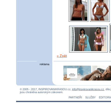
« Zpět
reklama
© 2005 - 2017, INSPIROVANIKRASOU.cz,
info@inspirovanikrasou.cz
, díla
jsou chráněna autorským zákonem.
PARTNEŘI
SLUŽBY
EDITORI