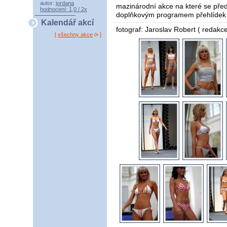
autor:
jordana
mazinárodní akce na které se předst
hodnocení: 1,0 / 2x
doplňkovým programem přehlídek 
Kalendář akcí
fotograf: Jaroslav Robert ( redakce
[
všechny akce
]