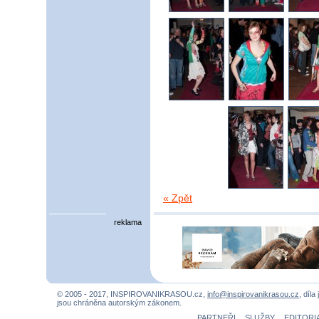
« Zpět
reklama
© 2005 - 2017, INSPIROVANIKRASOU.cz,
info@inspirovanikrasou.cz
, díla
jsou chráněna autorským zákonem.
PARTNEŘI
SLUŽBY
EDITORI