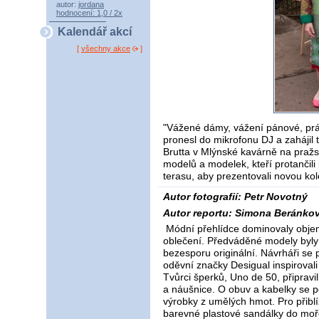
autor:
jordana
hodnocení: 1,0 / 2x
Kalendář akcí
[
všechny akce
]
"Vážené dámy, vážení pánové, práv
pronesl do mikrofonu DJ a zahájil t
Brutta v Mlýnské kavárně na pražs
modelů a modelek, kteří protančili
terasu, aby prezentovali novou ko
Autor fotografií: Petr Novotný
Autor reportu: Simona Beránko
Módní přehlídce dominovaly objem
oblečení. Předváděné modely byly 
bezesporu originální. Návrháři se 
oděvní značky Desigual inspirovali
Tvůrci šperků, Uno de 50, připravil
a náušnice. O obuv a kabelky se 
výrobky z umělých hmot. Pro přiblí
barevné plastové sandálky do moře