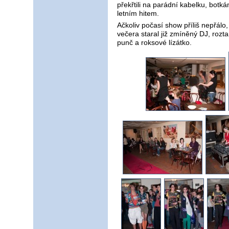
překřtili na parádní kabelku, botk
letním hitem.
Ačkoliv počasí show příliš nepřál
večera staral již zmíněný DJ, roz
punč a roksové lízátko.