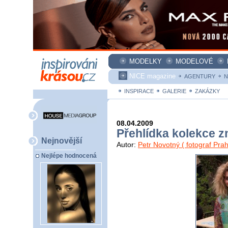
MODELKY
MODELOVÉ
NICE magazine
AGENTURY
N
INSPIRACE
GALERIE
ZAKÁZKY
08.04.2009
Přehlídka kolekce z
Nejnovější
Autor:
Petr Novotný ( fotograf Prah
Nejlépe hodnocená