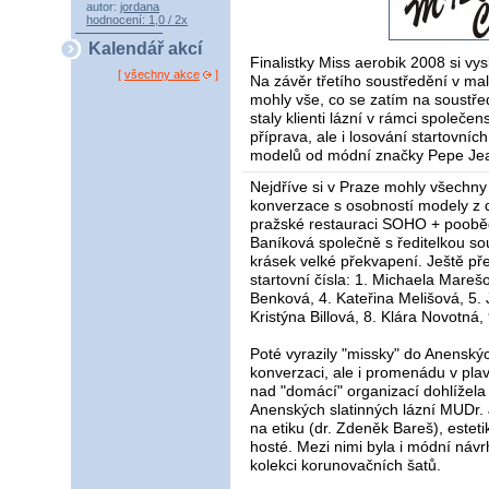
autor:
jordana
hodnocení: 1,0 / 2x
Kalendář akcí
Finalistky Miss aerobik 2008 si vy
[
všechny akce
]
Na závěr třetího soustředění v ma
mohly vše, co se zatím na soustřed
staly klienti lázní v rámci společ
příprava, ale i losování startovní
modelů od módní značky Pepe Je
Nejdříve si v Praze mohly všechny f
konverzace s osobností modely z 
pražské restauraci SOHO + pooběd
Baníková společně s ředitelkou so
krásek velké překvapení. Ještě př
startovní čísla: 1. Michaela Mareš
Benková, 4. Kateřina Melišová, 5.
Kristýna Billová, 8. Klára Novotná
Poté vyrazily "missky" do Anenských
konverzaci, ale i promenádu v plav
nad "domácí" organizací dohlížel
Anenských slatinných lázní MUDr. Ji
na etiku (dr. Zdeněk Bareš), esteti
hosté. Mezi nimi byla i módní návr
kolekci korunovačních šatů.