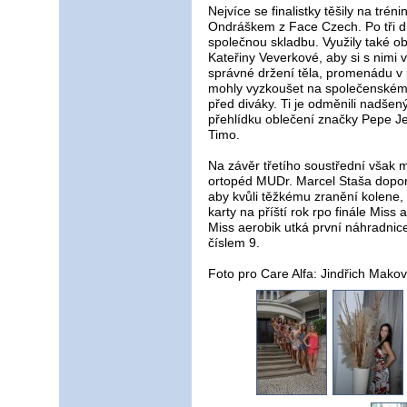
Nejvíce se finalistky těšily na t
Ondráškem z Face Czech. Po tři dny
společnou skladbu. Využily také 
Kateřiny Veverkové, aby si s nimi 
správné držení těla, promenádu v p
mohly vyzkoušet na společenském 
před diváky. Ti je odměnili nadšen
přehlídku oblečení značky Pepe J
Timo.
Na závěr třetího soustřední však 
ortopéd MUDr. Marcel Staša doporu
aby kvůli těžkému zranění kolene, 
karty na příští rok rpo finále Miss 
Miss aerobik utká první náhradnice
číslem 9.
Foto pro Care Alfa: Jindřich Makov