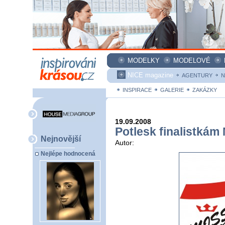
MODELKY
MODELOVÉ
NICE magazine
AGENTURY
N
INSPIRACE
GALERIE
ZAKÁZKY
19.09.2008
Potlesk finalistkám
Nejnovější
Autor:
Nejlépe hodnocená