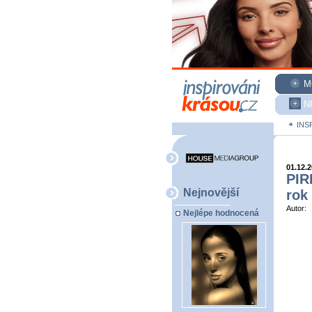
M
N
INS
01.12.
PIR
Nejnovější
rok
Autor:
Nejlépe hodnocená