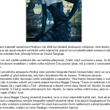
rní kalendář společnosti Pirelli pro rok 2008 byl oficiálně představen veřejnosti. Jeho letošní
a je ale oproti minulým ročníkům velmi výjimečná: poprvé od své pětatřicetileté existence toti
 do orientální Asie, přesněji řečeno do čínské Šanghaje.
o víc než zdařilé umělecké dílo, asi netřeba připomínat. Zvlášť, když vezmeme v potaz, že d
ti krásným modelkám z celého světa můžeme Čínu poznat i jinak, než ji známe z cestovate
k.
 prestižního almanachu Pirelli je mistr portrétní fotografie Patrick Demarchelier, který se na 
u podílel už před dvěma lety, kdy fotil v brazilském Rio de Janeiru. "Fotili jsme opravdu
enutelné tváře: fascinující směs orientálního a západního," říká Patrick Demarchelier k sv
dílu. A chválou nešetří ani známá asijská herečka Maggie Cheung: "Často se setkávám s tí
 Západu žijí v zajetí klišé o Číně - představují si dlouhé rovné vlasy, šikmé oči. Myslím, že ta
měnilo. V Číně je mnoho překrásných žen. Myslím, že máme určitou vnitřní krásu, jaká se 
najde zřídka," tvrdí.
jsou slova Maggie Cheung skutečně pravdivá, na to si musí odpovědět každý sám. Jisté ale je
šarm a elegantnost nemůže fotografiím odepřít skutečně nikdo. A do jakých šanghajských čtv
 díky svůdným snímkům zavítat? Do staré francouzské čtvrti, nádherných zahrad bývaléh
ho konzulátu, svíjející se cesty Nanjingu i charakteristické čajovny.