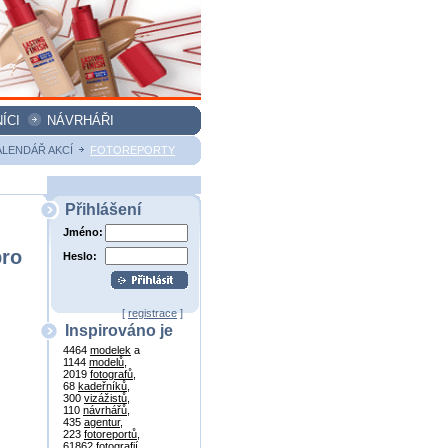
ÍCI
NÁVRHÁŘI
ALENDÁŘ AKCÍ
FOTOREPORTY
Přihlášení
Jméno:
pro
Heslo:
[
registrace
]
Inspirováno je
4464
modelek
a
1144
modelů
,
2019
fotografů
,
68
kadeřníků
,
300
vizážistů
,
110
návrhářů
,
435
agentur
,
223
fotoreportů
,
61862
fotografií