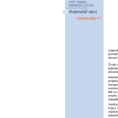
autor:
jordana
hodnocení: 1,0 / 2x
Kalendář akcí
[
všechny akce
]
Legendá
premiér
dorazil
Že jde 
jedenác
příruče
Autorem
projekt
nezapom
novému 
lidé ze
mnoho z
Západě 
Jestli 
krásu, 
můžeme
britské