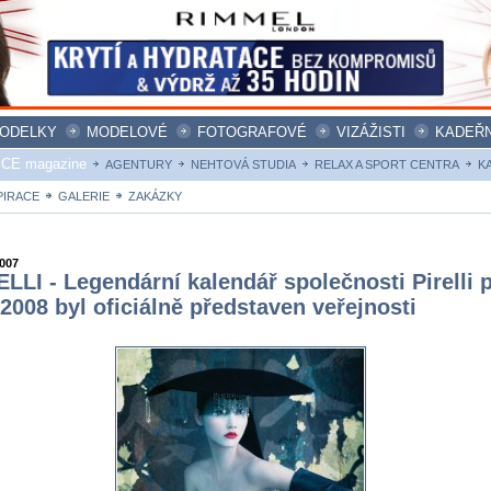
ODELKY
MODELOVÉ
FOTOGRAFOVÉ
VIZÁŽISTI
KADEŘN
ICE magazine
AGENTURY
NEHTOVÁ STUDIA
RELAX A SPORT CENTRA
K
PIRACE
GALERIE
ZAKÁZKY
2007
ELLI - Legendární kalendář společnosti Pirelli 
 2008 byl oficiálně představen veřejnosti