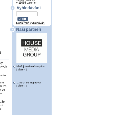
v 11065 galeriích
Vyhledávání
Rozšířené vyhledávání
Naši partneři
ž
íky
HMG | mediální skupina
lských
[
více
]
tomto
ému
... nech se inspirovat
[
více
]
m, že
dy se
na
, že
rtí
o