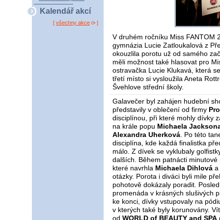
Kalendář akcí
[
všechny akce
]
V druhém ročníku Miss FANTOM 201
gymnázia Lucie Zatloukalová z P
okouzlila porotu už od samého za
měli možnost také hlasovat pro Miss 
ostravačka Lucie Klukavá, která 
třetí místo si vysloužila Aneta Rott
Švehlove střední školy.
Galavečer byl zahájen hudební s
představily v oblečení od firmy
Pr
disciplínou, při které mohly dívky 
na krále popu
Michaela Jackson
Alexandra Uherková
. Po této tan
disciplína, kde každá finalistka př
málo. Z dívek se vyklubaly golfist
dalších. Během patnácti minutové 
které navrhla
Michaela Dihlová
a 
otázky. Porota i diváci byli mile př
pohotově dokázaly poradit. Posled
promenáda v krásných slušivých p
ke konci, dívky vstupovaly na pódi
v kterých také byly korunovány. Ví
od
WORLD of BEAUTY and SPA