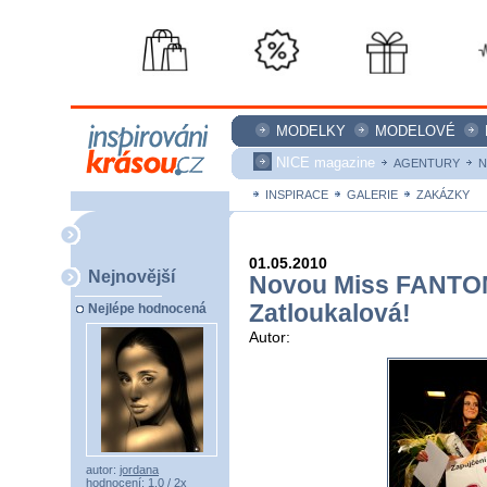
MODELKY
MODELOVÉ
NICE magazine
AGENTURY
N
INSPIRACE
GALERIE
ZAKÁZKY
01.05.2010
Nejnovější
Novou Miss FANTOM 
Zatloukalová!
Nejlépe hodnocená
Autor:
autor:
jordana
hodnocení: 1,0 / 2x