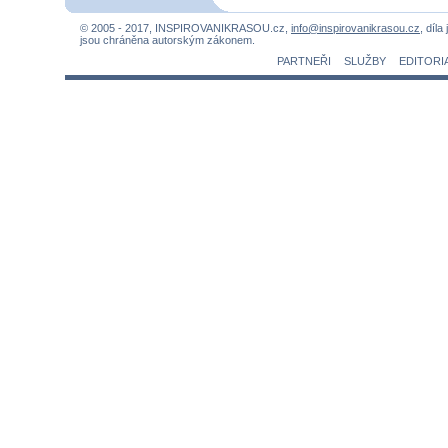
© 2005 - 2017, INSPIROVANIKRASOU.cz,
info@inspirovanikrasou.cz
, díla
jsou chráněna autorským zákonem.
PARTNEŘI
SLUŽBY
EDITORI