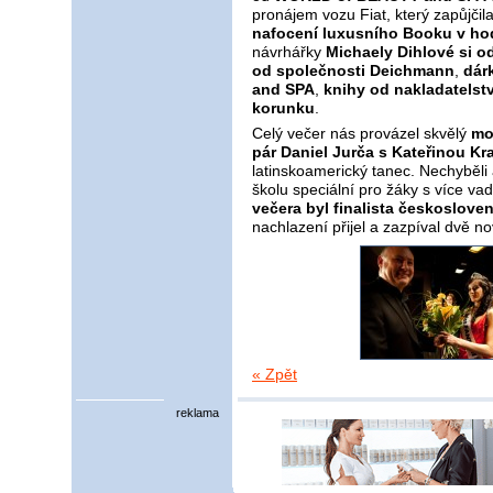
pronájem vozu Fiat, který zapůjčil
nafocení luxusního Booku v ho
návrhářky
Michaely Dihlové si o
od společnosti Deichmann
,
dár
and SPA
,
knihy od nakladatelst
korunku
.
Celý večer nás provázel skvělý
mo
pár Daniel Jurča s Kateřinou K
latinskoamerický tanec. Nechyběli 
školu speciální pro žáky s více v
večera byl finalista českoslove
nachlazení přijel a zazpíval dvě no
« Zpět
reklama