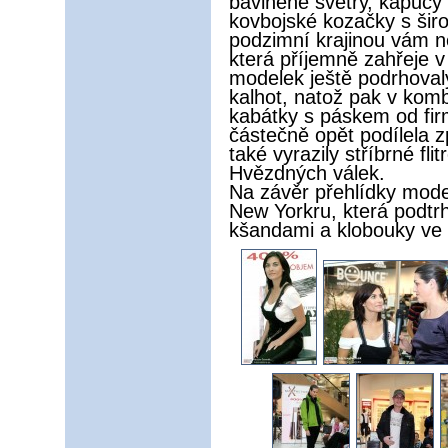
bavlněné svetry, kapucy
kovbojské kozačky s šir
podzimní krajinou vám n
která příjemně zahřeje 
modelek ještě podrhoval
kalhot, natož pak v kom
kabátky s páskem od firm
částečně opět podílela 
také vyrazily stříbrné fli
Hvězdných válek.
Na závěr přehlídky mode
New Yorkru, která podtrh
kšandami a klobouky ve 