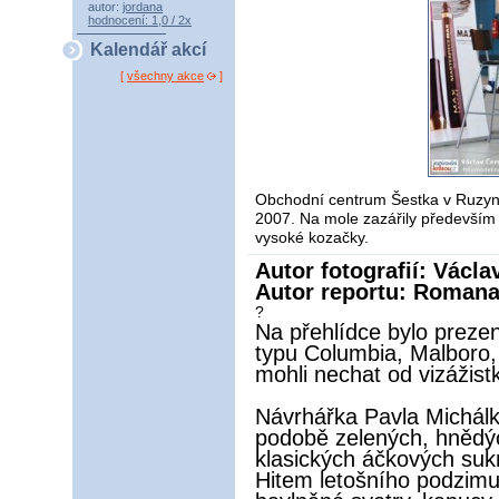
autor:
jordana
hodnocení: 1,0 / 2x
Kalendář akcí
[
všechny akce
]
Obchodní centrum Šestka v Ruzyni
2007. Na mole zazářily především 
vysoké kozačky.
Autor fotografií: Václ
Autor reportu: Romana
?
Na přehlídce bylo preze
typu Columbia, Malboro, H
mohli nechat od vizážist
Návrhářka Pavla Michálko
podobě zelených, hnědýc
klasických áčkových sukn
Hitem letošního podzimu 