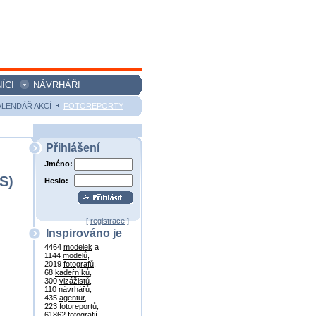
ÍCI
NÁVRHÁŘI
ALENDÁŘ AKCÍ
FOTOREPORTY
Přihlášení
Jméno:
S)
Heslo:
[
registrace
]
Inspirováno je
4464
modelek
a
1144
modelů
,
2019
fotografů
,
68
kadeřníků
,
300
vizážistů
,
110
návrhářů
,
435
agentur
,
223
fotoreportů
,
61862
fotografií