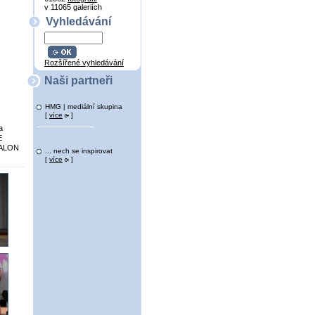
v 11065 galeriích
Vyhledávání
Rozšířené vyhledávání
Naši partneři
HMG | mediální skupina
[
více
]
a
E
SALON
... nech se inspirovat
[
více
]