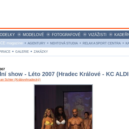
ODELKY
MODELOVÉ
FOTOGRAFOVÉ
VIZÁŽISTI
KADEŘN
ICE magazine
AGENTURY
NEHTOVÁ STUDIA
RELAX A SPORT CENTRA
K
PIRACE
GALERIE
ZAKÁZKY
2007
ní show - Léto 2007 (Hradec Králové - KC ALDI
Jan Schier (Královehradecký)