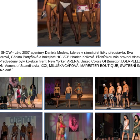
HOW - Léto 2007 agentury Daniela Models, kde se v rámci přehlídky představila: Eva
erová, Gábina Partyšová a hokejisté HC VČE Hradec Králové. Přehlídkou vás provedl Vlast
Předvedeny byly kolekce firem: New Yorker, ARENA, United Colors Of Benetton,LOLA PELL
N, Axcent of Scandinavia, XXX, MILUŠKA ĆÁPOVÁ, MARESTER BOUTIQUE, SVATEBNÍ 
 a další.