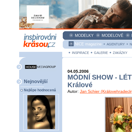
MODELKY
MODELOVÉ
NICE magazine
AGENTURY
N
INSPIRACE
GALERIE
ZAKÁZKY
04.05.2006
MÓDNÍ SHOW - LÉTO
Nejnovější
Králové
Nejlépe hodnocená
Autor:
Jan Schier (Královehradeck