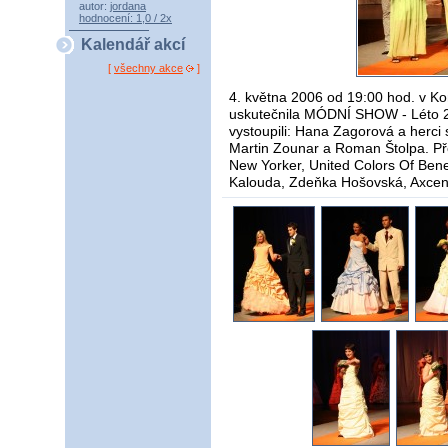
autor:
jordana
hodnocení: 1,0 / 2x
Kalendář akcí
[
všechny akce
]
4. května 2006 od 19:00 hod. v K
uskutečnila MÓDNÍ SHOW - Léto 2
vystoupili: Hana Zagorová a herci 
Martin Zounar a Roman Štolpa. Pře
New Yorker, United Colors Of Benet
Kalouda, Zdeňka Hošovská, Axcen