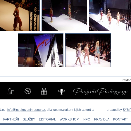
rekla
U.cz,
info@inspirovanikrasou.cz
, díla jsou majetkem jejich autorů a
created by
SYM
PARTNEŘI
SLUŽBY
EDITORIAL
WORKSHOP
INFO
PRAVIDLA
KONTAKT