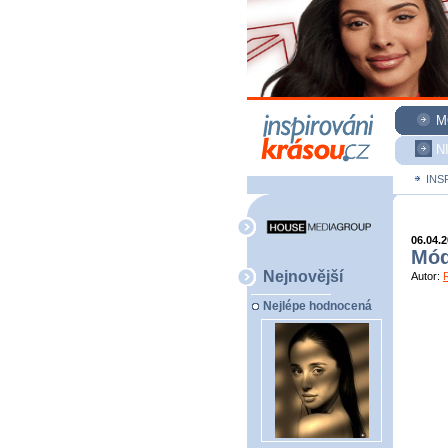
M
N
INS
06.04.
Mód
Nejnovější
Autor:
Nejlépe hodnocená