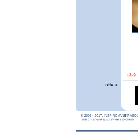
« Zpět
reklama
© 2005 - 2017, INSPIROVANIKRASO
jsou chráněna autorským zákonem.