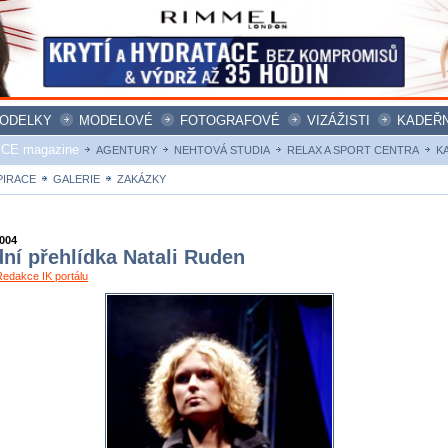
ODELKY
MODELOVÉ
FOTOGRAFOVÉ
VIZÁŽISTI
KADEŘN
ICE magazine
AGENTURY
NEHTOVÁ STUDIA
RELAX A SPORT CENTRA
K
PIRACE
GALERIE
ZAKÁZKY
2004
ní přehlídka Natali Ruden
Redakce IK portálu