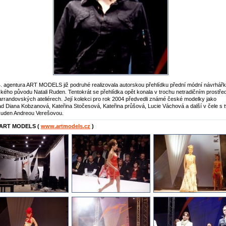
. agentura ART MODELS již podruhé realizovala autorskou přehlídku přední módní návrhář
ského původu Natali Ruden. Tentokrát se přehlídka opět konala v trochu netradičním prostřed
arrandovských ateliérech. Její kolekci pro rok 2004 předvedli známé české modelky jako
ad Diana Kobzanová, Kateřina Stočesová, Kateřina průšová, Lucie Váchová a další v čele s t
Ruden Andreou Verešovou.
 ART MODELS (
www.artmodels.cz
)