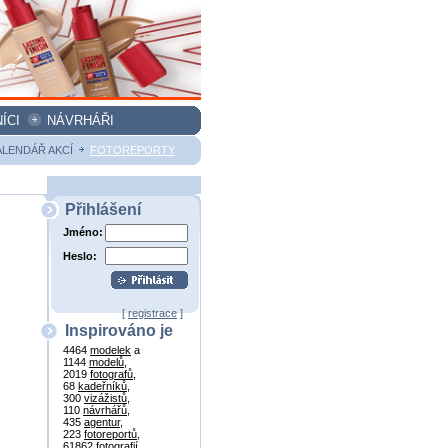
ÍCI
NÁVRHÁŘI
ALENDÁŘ AKCÍ
FOTOREPORTY
Přihlášení
Jméno:
Heslo:
[
registrace
]
Inspirováno je
4464
modelek
a
1144
modelů
,
2019
fotografů
,
68
kadeřníků
,
300
vizážistů
,
110
návrhářů
,
435
agentur
,
223
fotoreportů
,
61862
fotografií