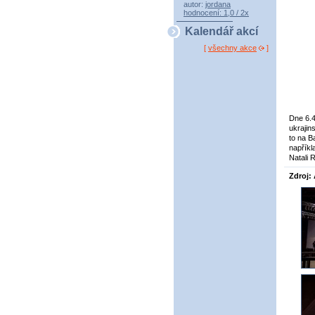
autor:
jordana
hodnocení: 1,0 / 2x
Kalendář akcí
[
všechny akce
]
Dne 6.4
ukrajin
to na B
napříkl
Natali 
Zdroj: