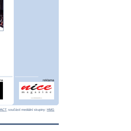
ma
reklama
PACT
, součástí mediální skupiny:
HMG