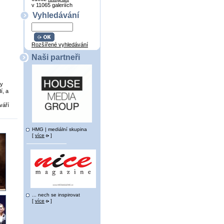
v 11065 galeriích
Vyhledávání
Rozšířené vyhledávání
Naši partneři
ky
í, a
váří
HMG | mediální skupina
[
více
]
... nech se inspirovat
[
více
]